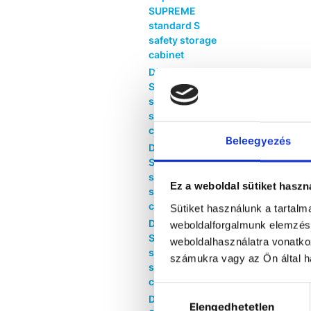
SUPREME
standard S
safety storage
cabinet
Düperthal
SUPREME
standard M
safety storage
cabinet
Beleegyezés
Düperthal
SUPREME
standard L
Ez a weboldal sütiket haszn
safety storage
cabinet
Sütiket használunk a tartal
Düperthal
weboldalforgalmunk elemzésé
SUPREME
weboldalhasználatra vonatko
standard XL
számukra vagy az Ön által ha
safety storage
cabinet
Hozzájárulás
Düperthal
Elengedhetetlen
kiválasztása