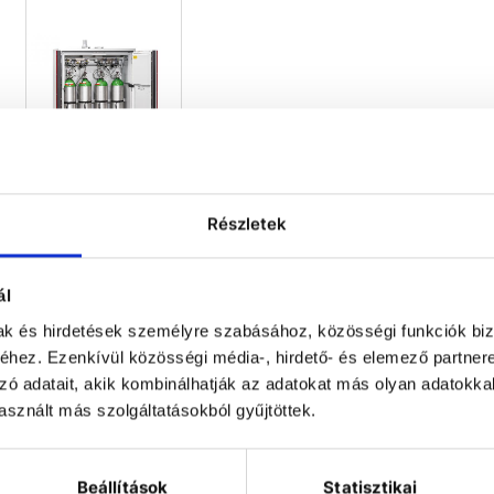
cylind
Részletek
Düperthal
SUPREME
ál
standard
XXL safety
mak és hirdetések személyre szabásához, közösségi funkciók biz
storage
cabinet
hez. Ezenkívül közösségi média-, hirdető- és elemező partner
zó adatait, akik kombinálhatják az adatokat más olyan adatokka
Extra large
safety
sznált más szolgáltatásokból gyűjtöttek.
storage
cabinet for
gas
cylinders.
Beállítások
Statisztikai