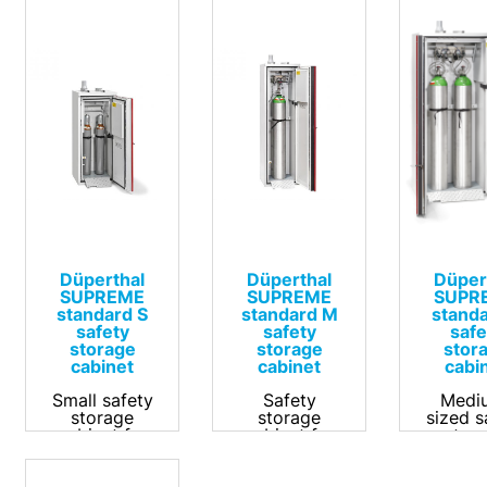
Düperthal
Düperthal
Düper
SUPREME
SUPREME
SUPR
standard S
standard M
standa
safety
safety
safe
storage
storage
stor
cabinet
cabinet
cabi
Small safety
Safety
Medi
storage
storage
sized s
cabinet for
cabinet for
stor
storing gas
gas
cabine
cylinders.
cylinders.
ga