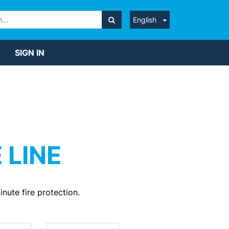
English
SIGN IN
 LINE
nute fire protection.