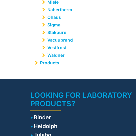
Miele
Nabertherm
Ohaus
Sigma
Stakpure
Vacuubrand
Vestfrost
Waldner
Products
LOOKING FOR LABORATORY
PRODUCTS?
Binder
Heidolph
Julabo