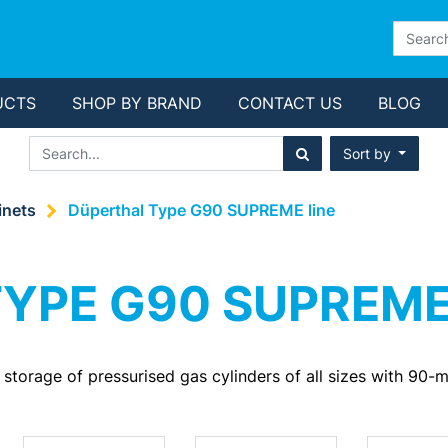
UCTS
SHOP BY BRAND
CONTACT US
BLOG
Sort by
inets
Düperthal Type G90 SUPREME line
YPE G90 SUPREME
rage of pressurised gas cylinders of all sizes with 90-mi