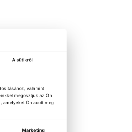
ers.
A sütikről
tosításához, valamint
einkkel megosztjuk az Ön
l, amelyeket Ön adott meg
Marketing