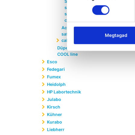
SUPREME
standard XXL
safety storage
cabinet
Accessories for
safety storage
Megtagad
cabinets
Düperthal Type 90
COOL line
Esco
Fedegari
Fumex
Heidolph
HP Labortechnik
Julabo
Kirsch
Kühner
Kurabo
Liebherr