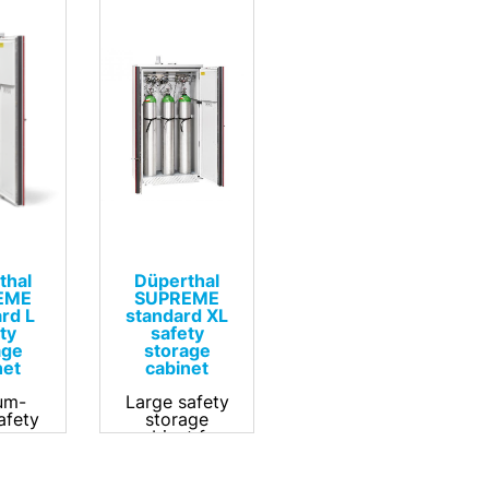
thal
Düperthal
EME
SUPREME
rd L
standard XL
ty
safety
age
storage
net
cabinet
um-
Large safety
afety
storage
age
cabinet for
t for
gas
s
cylinders.