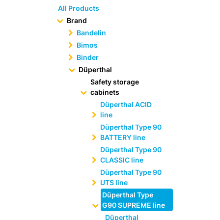
All Products
Brand
Bandelin
Bimos
Binder
Düperthal
Safety storage
cabinets
Düperthal ACID
line
Düperthal Type 90
BATTERY line
Düperthal Type 90
CLASSIC line
Düperthal Type 90
UTS line
Düperthal Type
G90 SUPREME line
Düperthal