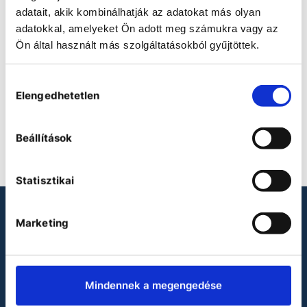
laboratory work. Its eco-friendly operation
adatait, akik kombinálhatják az adatokat más olyan
and Centurion touchscreen controller
adatokkal, amelyeket Ön adott meg számukra vagy az
ensure both sustainability and user-friendly
control.
Ön által használt más szolgáltatásokból gyűjtöttek.
Hozzájárulás
Elengedhetetlen
kiválasztása
No product defined.
Beállítások
Statisztikai
LOOKING FOR LABORATORY
Marketing
PRODUCTS?
Binder
Mindennek a megengedése
Heidolph