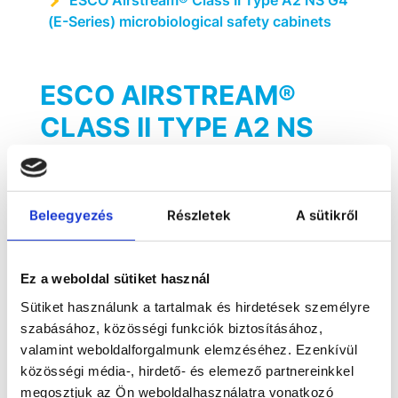
ESCO Airstream® Class II Type A2 NS G4
(E-Series) microbiological safety cabinets
ESCO AIRSTREAM®
CLASS II TYPE A2 NS
G4 (E-SERIES)
MICROBIOLOGICAL
Beleegyezés
Részletek
A sütikről
SAFETY CABINETS
The Esco Airstream® NS (E-series) G4 is a
Ez a weboldal sütiket használ
modern, NSF-certified microbiological
Sütiket használunk a tartalmak és hirdetések személyre
safety cabinet featuring glass side walls,
szabásához, közösségi funkciók biztosításához,
ergonomic design, dimmable LED lighting,
and a raised stainless-steel armrest. With
valamint weboldalforgalmunk elemzéséhez. Ezenkívül
its compact size and intelligent features, it
közösségi média-, hirdető- és elemező partnereinkkel
provides maximum safety and comfort for
megosztjuk az Ön weboldalhasználatra vonatkozó