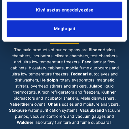
Julabo
Kiválasztás engedélyezése
Miele
Vacuubrand
Waldner
Megtagad
LABOKRAFT MÉRNÖKIRODA KFT.
The main products of our company are
Binder
drying
chambers, incubators, climate chambers, test chambers
and ultra low temperature freezers,
Esco
laminar flow
cabinets
, biosafety cabinets, mobile fume cupboards and
ultra low temperature freezers,
Fedegari
autoclaves and
dishwashers,
Heidolph
rotary evaporators, magnetic
stirrers, overhead stirrers and shakers,
Julabo
liquid
thermostats, Kirsch refrigerators and freezers,
Kühner
bioreactors and incubator shakers, Miele dishwashers,
Nabertherm
ovens,
Ohaus
scales and moisture analyzers,
Stakpure
water purification systems,
Vacuubrand
vacuum
pumps, vacuum controllers and vacuum gauges and
Waldner
laboratory furniture and fume cupboards.