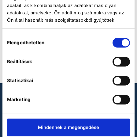
adatait, akik kombinálhatják az adatokat más olyan
Heidolph Attachment with 2
adatokkal, amelyeket Ön adott meg számukra vagy az
tension rollers
Ön által használt más szolgáltatásokból gyűjtöttek.
Attachment with 2 tension
rollers
Hozzájárulás
Elengedhetetlen
kiválasztása
COMPARE
Beállítások
Statisztikai
LOOKING FOR LABORATORY
Marketing
PRODUCTS?
Binder
Mindennek a megengedése
Heidolph