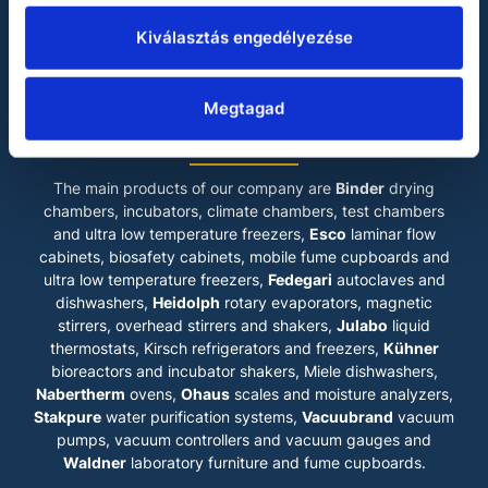
Julabo
Kiválasztás engedélyezése
Miele
Vacuubrand
Waldner
Megtagad
LABOKRAFT MÉRNÖKIRODA KFT.
The main products of our company are
Binder
drying
chambers, incubators, climate chambers, test chambers
and ultra low temperature freezers,
Esco
laminar flow
cabinets
, biosafety cabinets, mobile fume cupboards and
ultra low temperature freezers,
Fedegari
autoclaves and
dishwashers,
Heidolph
rotary evaporators, magnetic
stirrers, overhead stirrers and shakers,
Julabo
liquid
thermostats, Kirsch refrigerators and freezers,
Kühner
bioreactors and incubator shakers, Miele dishwashers,
Nabertherm
ovens,
Ohaus
scales and moisture analyzers,
Stakpure
water purification systems,
Vacuubrand
vacuum
pumps, vacuum controllers and vacuum gauges and
Waldner
laboratory furniture and fume cupboards.