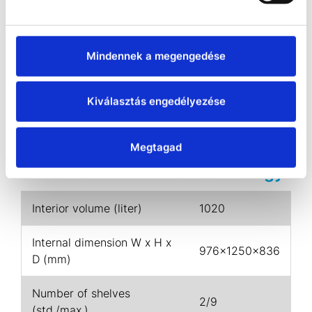
• Internal data logger, measured values can be
read out in open format via USB
Mindennek a megengedése
PRODUCT DOWNLOADS
Kiválasztás engedélyezése
Specifications for Binder KBF-S
Megtagad
ECO 1020 constant climate
chamber with Peltier technology
Interior volume (liter)
1020
Internal dimension W x H x
976x1250x836
D (mm)
Number of shelves
2/9
(std./max.)