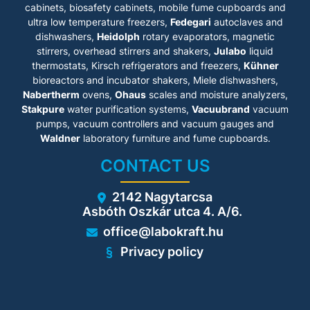
cabinets
, biosafety cabinets, mobile fume cupboards and
ultra low temperature freezers,
Fedegari
autoclaves and
dishwashers,
Heidolph
rotary evaporators, magnetic
stirrers, overhead stirrers and shakers,
Julabo
liquid
thermostats, Kirsch refrigerators and freezers,
Kühner
bioreactors and incubator shakers, Miele dishwashers,
Nabertherm
ovens,
Ohaus
scales and moisture analyzers,
Stakpure
water purification systems,
Vacuubrand
vacuum
pumps, vacuum controllers and vacuum gauges and
Waldner
laboratory furniture and fume cupboards.
CONTACT US
2142 Nagytarcsa
Asbóth Oszkár utca 4. A/6.
office@labokraft.hu
Privacy policy