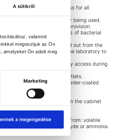
 fluorescent lighting.
A sütikről
 up easily for immediate access for all
asily identify the type of filter being used.
ted single electrical outlet provision.
ated structure eliminates 99.9% of bacterial
tosításához, valamint
es within 24 hours.
einkkel megosztjuk az Ön
lter replacement can be carried out from the
to be placed against walls in the laboratory to
l, amelyeket Ön adott meg
the hinged front panel for easy access during
ation.
ure for air/water/vacuum/gas outlets.
Marketing
ene drip-cup sink and epoxy powder-coated
operator safety.
 chemical concentration within the cabinet
 stand accesories.
ennek a megengedése
™ carbon filter types, choose from: volatile
rcury, sulphur, halogen, aldehyde or ammonia.