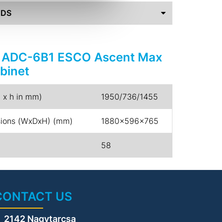
ADS
or ADC-6B1 ESCO Ascent Max
binet
d x h in mm)
1950/736/1455
nsions (WxDxH) (mm)
1880x596x765
58
CONTACT US
2142 Nagytarcsa