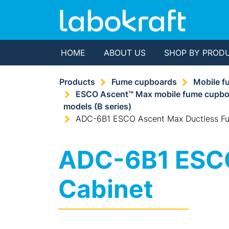
HOME
ABOUT US
SHOP BY PROD
Products
Fume cupboards
Mobile f
ESCO Ascent™ Max mobile fume cupbo
models (B series)
ADC-6B1 ESCO Ascent Max Ductless F
ADC-6B1 ESCO
Cabinet