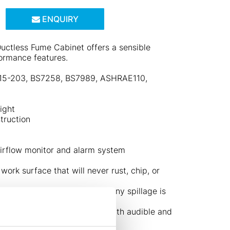
ENQUIRY
ctless Fume Cabinet offers a sensible
formance features.
 15-203, BS7258, BS7989, ASHRAE110,
ight
truction
 airflow monitor and alarm system
work surface that will never rust, chip, or
he work surface ensures that any spillage is
one.
inel™ microprocessor control with audible and
ditions.