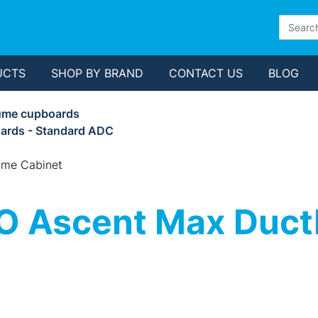
UCTS
SHOP BY BRAND
CONTACT US
BLOG
ume cupboards
ards - Standard ADC
ume Cabinet
 Ascent Max Duct