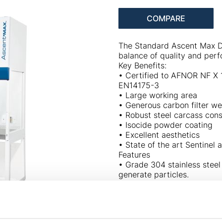
COMPARE
The Standard Ascent Max Du
balance of quality and per
Key Benefits:
• Certified to AFNOR NF X
EN14175-3
• Large working area
• Generous carbon filter we
Next
• Robust steel carcass cons
• Isocide powder coating
• Excellent aesthetics
• State of the art Sentinel
Features
• Grade 304 stainless steel 
generate particles.
• Lip at the front edge of t
contained within the workz
• A fully configurable Sent
visual alarms for unsafe con