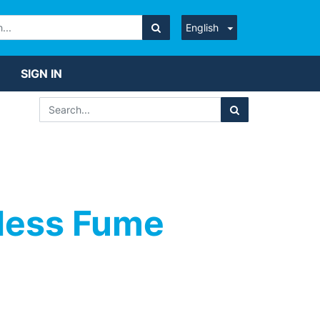
English
SIGN IN
less Fume