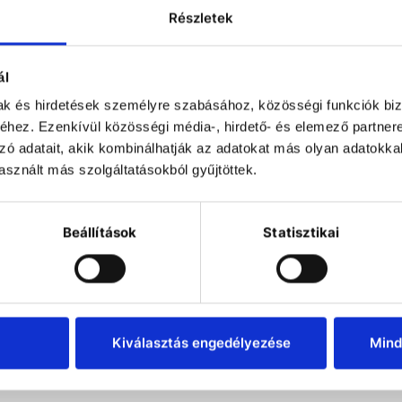
• Built-in 5000k warm white
Részletek
• Front service panel opens
maintenance functions.
• Small Filter ID window to e
• Powder-coated, panel-moun
ál
• Isocide™ antimicrobial co
mak és hirdetések személyre szabásához, közösségi funkciók biz
presence on external surfac
hez. Ezenkívül közösségi média-, hirdető- és elemező partner
• All cabinet service and fi
front, allowing the cabinet 
zó adatait, akik kombinálhatják az adatokat más olyan adatokka
save space.
sznált más szolgáltatásokból gyűjtöttek.
• Electronic module behind 
troubleshooting and certific
• Retrofit Kit™ service fixt
Beállítások
Statisztikai
• Retrofit Kit™ Polypropyl
swan neck faucet.
• Exhaust collar for added 
• VOC sensor to monitor the
workzone.
• Base cabinet and support
Kiválasztás engedélyezése
Mind
• Over 7 different Nanocarb
organic compound, acid, me