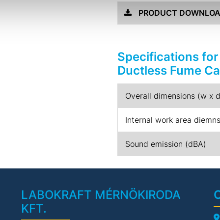
PRODUCT DOWNLO
Specifications f
Ductless Fume Ca
Overall dimensions (w x 
Internal work area diem
Sound emission (dBA)
LABOKRAFT MÉRNÖKIRODA
KFT.