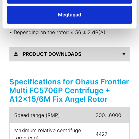
• LED status indicators for standby, operation and
run completion
• Audible signal at the end of the run
Megtagad
Noise level
• Depending on the rotor: ≤ 56 ± 2 dB(A)
PRODUCT DOWNLOADS
Specifications for Ohaus Frontier
Multi FC5706P Centrifuge +
A12×15/6M Fix Angel Rotor
Speed range (RMP)
200…6000
Maximum relative centrifuge
4427
force (x g)