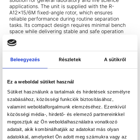
solution for general laboratory and life science
applications. The unit is supplied with the R-
A12×15/6M fixed-angle rotor, which ensures
reliable performance during routine separation
tasks. Its compact design requires minimal bench
space while delivering stable and safe operation
for everyday laboratory work.
Areas of application
• General laboratory applications
Beleegyezés
Részletek
A sütikről
• Life science research
• Routine separation tasks
Key features
Ez a weboldal sütiket használ
• Double-line LCD display with light blue backlight
Sütiket használunk a tartalmak és hirdetések személyre
• Intuitive touch-wheel control, easy to operate
szabásához, közösségi funkciók biztosításához,
even when wearing gloves
• Simultaneous display of set and actual
valamint weboldalforgalmunk elemzéséhez. Ezenkívül
parameters
közösségi média-, hirdető- és elemező partnereinkkel
• Speed setting and display in RPM and RCF
megosztjuk az Ön weboldalhasználatra vonatkozó
• One-button switching between RPM/RCF and
adatait, akik kombinálhatják az adatokat más olyan
acceleration or deceleration
adatokkal, amelyeket Ön adott meg számukra vagy az
• 10 acceleration and 10 deceleration levels