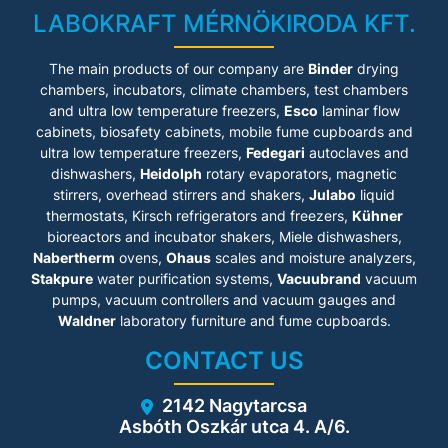
LABOKRAFT MÉRNÖKIRODA KFT.
The main products of our company are
Binder
drying
chambers, incubators, climate chambers, test chambers
and ultra low temperature freezers,
Esco
laminar flow
cabinets
, biosafety cabinets, mobile fume cupboards and
ultra low temperature freezers,
Fedegari
autoclaves and
dishwashers,
Heidolph
rotary evaporators, magnetic
stirrers, overhead stirrers and shakers,
Julabo
liquid
thermostats, Kirsch refrigerators and freezers,
Kühner
bioreactors and incubator shakers, Miele dishwashers,
Nabertherm
ovens,
Ohaus
scales and moisture analyzers,
Stakpure
water purification systems,
Vacuubrand
vacuum
pumps, vacuum controllers and vacuum gauges and
Waldner
laboratory furniture and fume cupboards.
CONTACT US
2142 Nagytarcsa
Asbóth Oszkár utca 4. A/6.