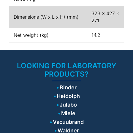
323 × 427 ×
Dimensions (W x L x H) (mm)
271
Net weight (kg)
14.2
LOOKING FOR LABORATORY
PRODUCTS?
Binder
Heidolph
Julabo
Miele
Vacuubrand
Waldner