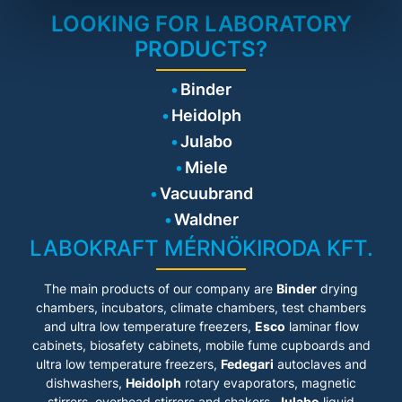
LOOKING FOR LABORATORY
PRODUCTS?
Binder
Heidolph
Julabo
Miele
Vacuubrand
Waldner
LABOKRAFT MÉRNÖKIRODA KFT.
The main products of our company are
Binder
drying
chambers, incubators, climate chambers, test chambers
and ultra low temperature freezers,
Esco
laminar flow
cabinets
, biosafety cabinets, mobile fume cupboards and
ultra low temperature freezers,
Fedegari
autoclaves and
dishwashers,
Heidolph
rotary evaporators, magnetic
stirrers, overhead stirrers and shakers,
Julabo
liquid