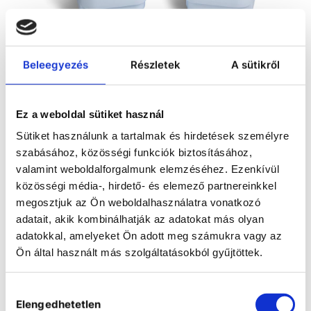
Beleegyezés
Részletek
A sütikről
COMPARE
ENQUIRY
Ez a weboldal sütiket használ
Sütiket használunk a tartalmak és hirdetések személyre
Completely automatic water softening unit with
szabásához, közösségi funkciók biztosításához,
Mix Multi filter material, for softening of iron and
manganic free drinking water and removal of
valamint weboldalforgalmunk elemzéséhez. Ezenkívül
organics, for bad water qualities and well water
közösségi média-, hirdető- és elemező partnereinkkel
application that produces softened water with a
megosztjuk az Ön weboldalhasználatra vonatkozó
residual hardness of 0.1° dH by means of the
adatait, akik kombinálhatják az adatokat más olyan
neutral exchange process with strong acid cation
adatokkal, amelyeket Ön adott meg számukra vagy az
exchanger. Common salt is used for regeneration.
Regeneration is carried out volume-dependently.
Ön által használt más szolgáltatásokból gyűjtöttek.
Manual initiation of regeneration is also possible.
Scope of delivery:
Hozzájárulás
• Fiberglass pressure tank and filling with cation
Elengedhetetlen
exchanger
kiválasztása