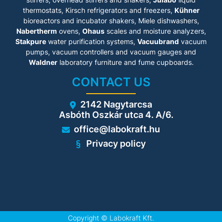
thermostats, Kirsch refrigerators and freezers,
Kühner
bioreactors and incubator shakers, Miele dishwashers,
Nabertherm
ovens,
Ohaus
scales and moisture analyzers,
Stakpure
water purification systems,
Vacuubrand
vacuum
pumps, vacuum controllers and vacuum gauges and
Waldner
laboratory furniture and fume cupboards.
CONTACT US
2142 Nagytarcsa
Asbóth Oszkár utca 4. A/6.
office@labokraft.hu
Privacy policy
Copyright ©
Labokraft Kft.