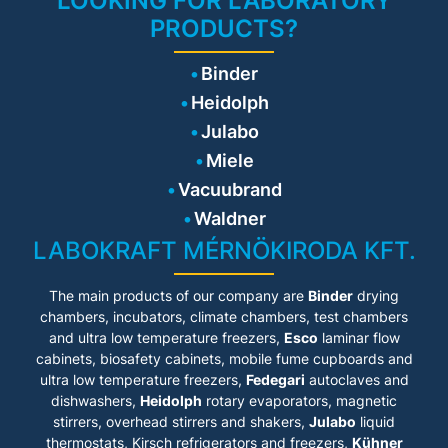
LOOKING FOR LABORATORY
PRODUCTS?
Binder
Heidolph
Julabo
Miele
Vacuubrand
Waldner
LABOKRAFT MÉRNÖKIRODA KFT.
The main products of our company are
Binder
drying
chambers, incubators, climate chambers, test chambers
and ultra low temperature freezers,
Esco
laminar flow
cabinets
, biosafety cabinets, mobile fume cupboards and
ultra low temperature freezers,
Fedegari
autoclaves and
dishwashers,
Heidolph
rotary evaporators, magnetic
stirrers, overhead stirrers and shakers,
Julabo
liquid
thermostats, Kirsch refrigerators and freezers,
Kühner