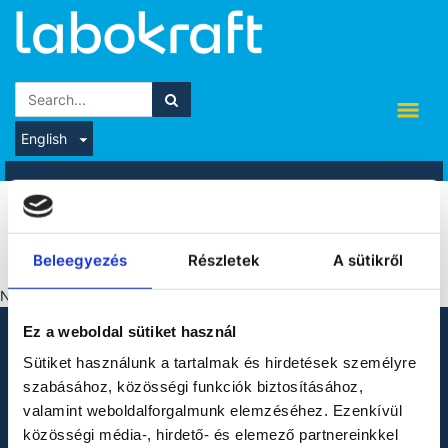
English
Projects
Beleegyezés
Részletek
A sütikről
No project rating published for now.
Ez a weboldal sütiket használ
LOOKING FOR LABORATORY
Sütiket használunk a tartalmak és hirdetések személyre
PRODUCTS?
szabásához, közösségi funkciók biztosításához,
valamint weboldalforgalmunk elemzéséhez. Ezenkívül
Binder
közösségi média-, hirdető- és elemező partnereinkkel