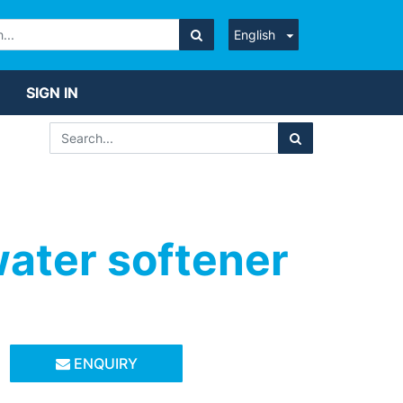
English
SIGN IN
ater softener
ENQUIRY