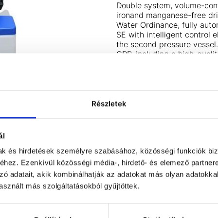
Double system, volume-cont
ironand manganese-free dri
Water Ordinance, fully auto
SE with intelligent control
the second pressure vessel.
GRP, including a high-qualit
a sieve floor and a float val
Technical data
• Maximum flow rate: 1.9 m³
Részletek
• Resin quantity: 2 x 5 litre
• Salt consumption: approx.
• Operating pressure: 3 to 
ál
• Max. water temperature:
• Max. ambient temperature
mak és hirdetések személyre szabásához, közösségi funkciók biz
• Dimensions of housing: 
hez. Ezenkívül közösségi média-, hirdető- és elemező partner
• Electrical connection: 23
zó adatait, akik kombinálhatják az adatokat más olyan adatokka
• Water connection: R 1’
sznált más szolgáltatásokból gyűjtöttek.
• waste water connection R