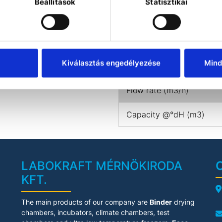
Beállítások
Statisztikai
PRODUCT DOWNLO
Specifications fo
cabinet water sof
Kiválasztás engedélyezése
Mind
Flow rate (m3/h)
Capacity @°dH (m3)
LABOKRAFT MÉRNÖKIRODA
KFT.
A
The main products of our company are
Binder
drying
chambers, incubators, climate chambers, test