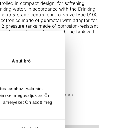
rolled in compact design, for softening
nking water, in accordance with the Drinking
matic 5-stage central control valve type 9100
 electronics made of gunmetal with adapter for
 2 pressure tanks made of corrosion-resistant
y cation exchanger. 1 cabinet brine tank with
ve (safety valve).
/h at 1.6 bar pressure loss
A sütikről
s
 1.2 kg/reg.
6 bar
 40°C
: 5 to 40°C
tosításához, valamint
approx. W 585 x D 555 x H 622 mm
einkkel megosztjuk az Ön
0 V 50 Hz
l, amelyeket Ön adott meg
 ½’