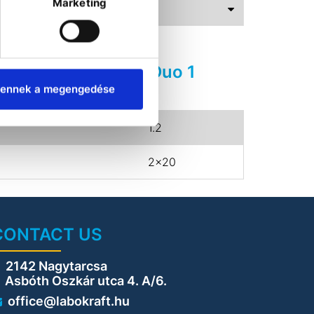
Marketing
ADS
r Stakpure WEA 20 Duo 1
tener
ennek a megengedése
1.2
2x20
CONTACT US
2142 Nagytarcsa
sbóth Oszkár utca 4. A/6.
office@labokraft.hu