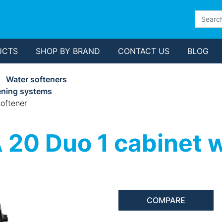
UCTS
SHOP BY BRAND
CONTACT US
BLOG
Water softeners
ening systems
oftener
20 Duo 1 cabinet w
COMPARE