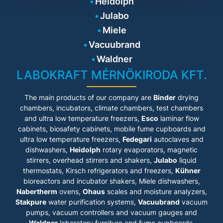
Heidolph
Julabo
Miele
Vacuubrand
Waldner
LABOKRAFT MÉRNÖKIRODA KFT.
The main products of our company are
Binder
drying
chambers, incubators, climate chambers, test chambers
and ultra low temperature freezers,
Esco
laminar flow
cabinets
, biosafety cabinets, mobile fume cupboards and
ultra low temperature freezers,
Fedegari
autoclaves and
dishwashers,
Heidolph
rotary evaporators, magnetic
stirrers, overhead stirrers and shakers,
Julabo
liquid
thermostats, Kirsch refrigerators and freezers,
Kühner
bioreactors and incubator shakers, Miele dishwashers,
Nabertherm
ovens,
Ohaus
scales and moisture analyzers,
Stakpure
water purification systems,
Vacuubrand
vacuum
pumps, vacuum controllers and vacuum gauges and
Waldner
laboratory furniture and fume cupboards.