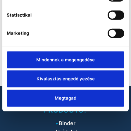
• Hei-VAP Ultimate Control with motor lift and
vertical glassware set G3 XL
Statisztikai
• Vacuum pump Hei-VAC Vario Control
• Chiller Hei-CHILL 700 Pro
• RS 232 cable
Marketing
• Tubing set
• Thermal fluid Hei-CHILL Pro (10 l)
Mindennek a megengedése
PRODUCT DOWNLOADS
Kiválasztás engedélyezése
Megtagad
LOOKING FOR LABORATORY
PRODUCTS?
Binder