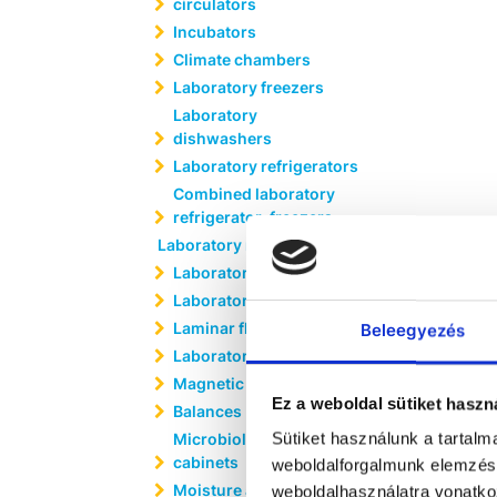
circulators
Incubators
Climate chambers
Laboratory freezers
Laboratory
dishwashers
Laboratory refrigerators
Combined laboratory
refrigerator-freezers
Laboratory reactors
Laboratory chairs
Laboratory furniture
Laminar flow cabinets
Beleegyezés
Laboratory furnaces
Magnetic stirrers
Ez a weboldal sütiket haszn
Balances
Sütiket használunk a tartal
Microbiological safety
cabinets
weboldalforgalmunk elemzésé
Moisture analyzers
weboldalhasználatra vonatko