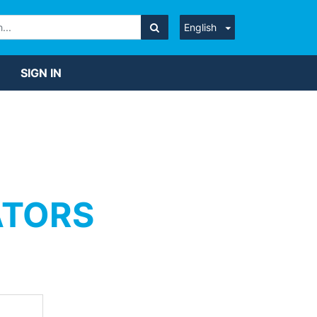
English
SIGN IN
ATORS