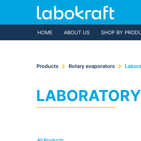
HOME
ABOUT US
SHOP BY PROD
Products
Rotary evaporators
Labora
LABORATORY
All Products