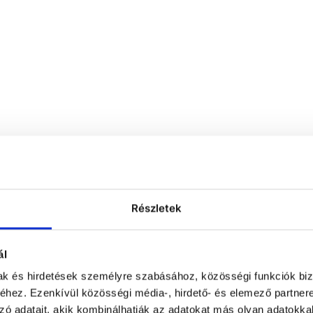
Részletek
ál
mak és hirdetések személyre szabásához, közösségi funkciók biz
hez. Ezenkívül közösségi média-, hirdető- és elemező partner
zó adatait, akik kombinálhatják az adatokat más olyan adatokka