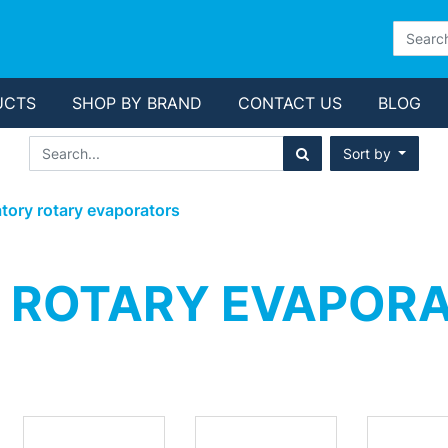
UCTS
SHOP BY BRAND
CONTACT US
BLOG
Sort by
tory rotary evaporators
 ROTARY EVAPOR