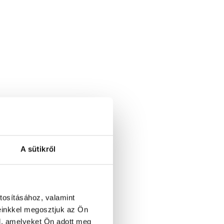
A sütikről
tosításához, valamint
einkkel megosztjuk az Ön
l, amelyeket Ön adott meg