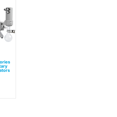
ories
tary
ators