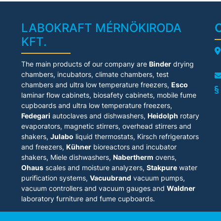
LABOKRAFT MÉRNÖKIRODA
KFT.
A
The main products of our company are
Binder
drying
chambers, incubators, climate chambers, test
chambers and ultra low temperature freezers,
Esco
laminar flow cabinets
, biosafety cabinets, mobile fume
cupboards and ultra low temperature freezers,
Fedegari
autoclaves and dishwashers,
Heidolph
rotary
evaporators, magnetic stirrers, overhead stirrers and
shakers,
Julabo
liquid thermostats, Kirsch refrigerators
and freezers,
Kühner
bioreactors and incubator
shakers, Miele dishwashers,
Nabertherm
ovens,
Ohaus
scales and moisture analyzers,
Stakpure
water
purification systems,
Vacuubrand
vacuum pumps,
vacuum controllers and vacuum gauges and
Waldner
laboratory furniture and fume cupboards.