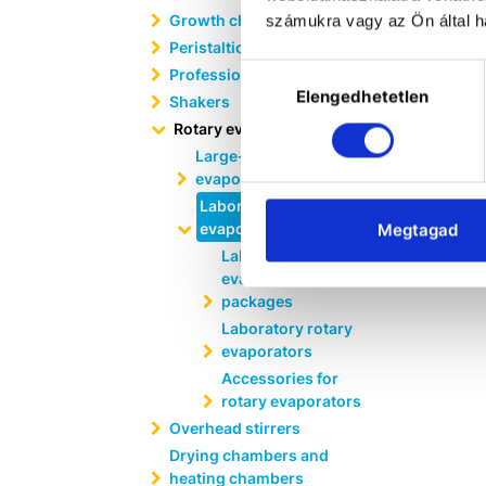
Growth chambers
számukra vagy az Ön által ha
Peristaltic pumps
Hozzájárulás
Professional shakers
Elengedhetetlen
kiválasztása
Shakers
Rotary evaporators
Large-scale rotary
evaporators
Laboratory rotary
evaporators
Megtagad
Laboratory rotary
evaporator
packages
Laboratory rotary
evaporators
Accessories for
rotary evaporators
Overhead stirrers
Drying chambers and
heating chambers