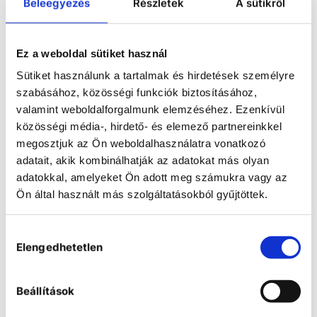
Large-scale rotary evaporators
Beleegyezés
Részletek
A sütikről
Ez a weboldal sütiket használ
Sütiket használunk a tartalmak és hirdetések személyre
szabásához, közösségi funkciók biztosításához,
valamint weboldalforgalmunk elemzéséhez. Ezenkívül
közösségi média-, hirdető- és elemező partnereinkkel
megosztjuk az Ön weboldalhasználatra vonatkozó
adatait, akik kombinálhatják az adatokat más olyan
adatokkal, amelyeket Ön adott meg számukra vagy az
Ön által használt más szolgáltatásokból gyűjtöttek.
Hozzájárulás
Elengedhetetlen
kiválasztása
Beállítások
Laboratory rotary evaporators