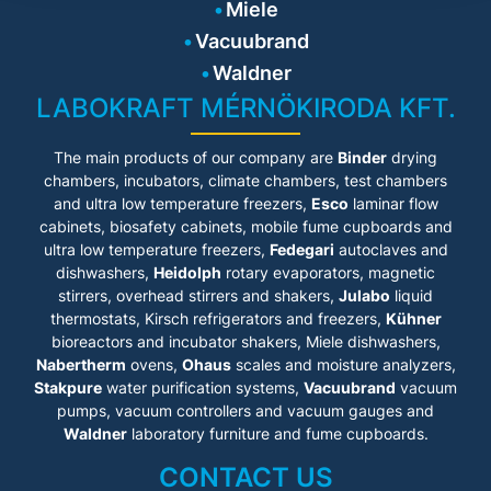
Miele
Vacuubrand
Waldner
LABOKRAFT MÉRNÖKIRODA KFT.
The main products of our company are
Binder
drying
chambers, incubators, climate chambers, test chambers
and ultra low temperature freezers,
Esco
laminar flow
cabinets
, biosafety cabinets, mobile fume cupboards and
ultra low temperature freezers,
Fedegari
autoclaves and
dishwashers,
Heidolph
rotary evaporators, magnetic
stirrers, overhead stirrers and shakers,
Julabo
liquid
thermostats, Kirsch refrigerators and freezers,
Kühner
bioreactors and incubator shakers, Miele dishwashers,
Nabertherm
ovens,
Ohaus
scales and moisture analyzers,
Stakpure
water purification systems,
Vacuubrand
vacuum
pumps, vacuum controllers and vacuum gauges and
Waldner
laboratory furniture and fume cupboards.
CONTACT US