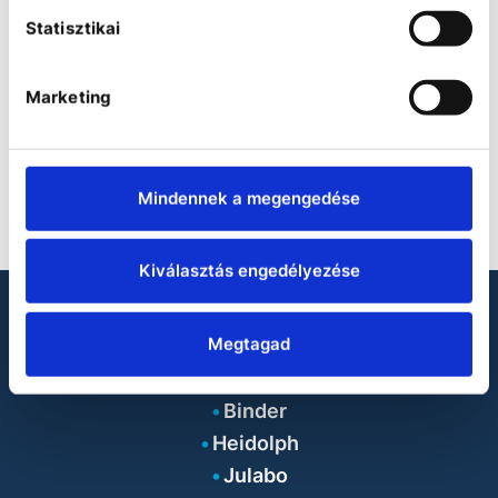
Statisztikai
Marketing
Mindennek a megengedése
Kiválasztás engedélyezése
LOOKING FOR LABORATORY
Megtagad
PRODUCTS?
Binder
Heidolph
Julabo