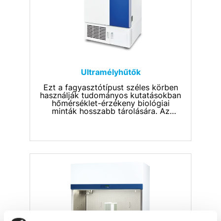
Ultramélyhűtők
Ezt a fagyasztótípust széles körben
használják tudományos kutatásokban
hőmérséklet-érzékeny biológiai
minták hosszabb tárolására. Az
évekig tartó kutatástól a fontos és
gyakran költséges reagensekig bármi
tárolható benne.
Az Esco Lexicon® II Ultra-alacsony
hőmérsékletű fagyasztószekrények
tartósak. Jól megtervezett
hűtőrendszerrel és kiváló minőségű
anyagokkal rendelkeznek, amelyek
alkalmasak DNS, RNS, vakcinák,
reagensek, fehérjék, vírusok,
baktériumok, sejtkészítmények,
enzimek és szövetminták hosszú
távú tárolására.