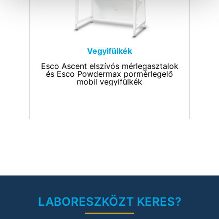
energiatakarékos funkciókkal
tervezték. Az optimális teljesítmény
garantálása érdekében a
készülékeket 2 szabvány - az EN
12469:2000 és NSF 49 - szerint
tesztelik és osztályozzák.
Vegyifülkék
Esco Ascent elszívós mérlegasztalok
és Esco Powdermax pormérlegelő
mobil vegyifülkék
LABORESZKÖZT KERES?