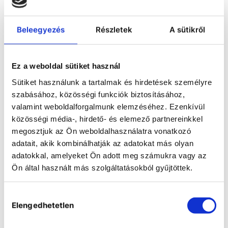
Beleegyezés
Részletek
A sütikről
Ez a weboldal sütiket használ
Lamináris fülkék
Sütiket használunk a tartalmak és hirdetések személyre
A lamináris fülkék szabályozott
munkafelületet biztosítanak a steril
szabásához, közösségi funkciók biztosításához,
munkaterületet igénylő
valamint weboldalforgalmunk elemzéséhez. Ezenkívül
alkalmazásokhoz, míg a
szennyeződések bejutását a felületen
közösségi média-, hirdető- és elemező partnereinkkel
keresztül folyamatosan szűrt levegő
megosztjuk az Ön weboldalhasználatra vonatkozó
akadályozza meg.
Az Esco lamináris fülkék az
adatait, akik kombinálhatják az adatokat más olyan
ergonomikus tervezést ötvözik a
adatokkal, amelyeket Ön adott meg számukra vagy az
robusztus kivitelezéssel. Hosszú távú
megbízhatóságot és maximális
Ön által használt más szolgáltatásokból gyűjtöttek.
felhasználói kényelmet biztosítanak,
így ideálisak elektronikai
összeszereléshez, növényi
Hozzájárulás
szövettenyésztéshez, táptalaj
előkészítéséhez és egyéb, steril
Elengedhetetlen
kiválasztása
környezetet igénylő, nem veszélyes
alkalmazásokhoz.