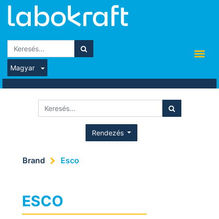
Magyar
Rendezés
Brand
Esco
ESCO