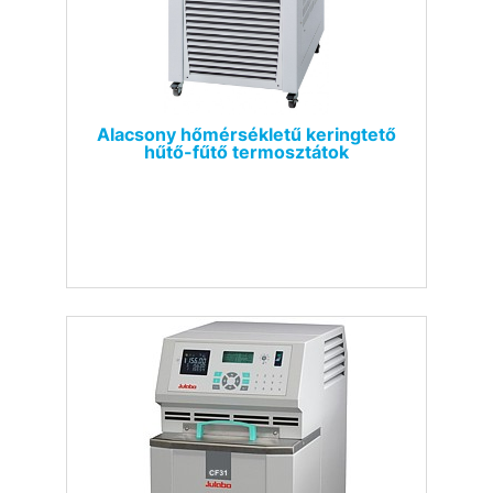
Alacsony hőmérsékletű keringtető
hűtő-fűtő termosztátok