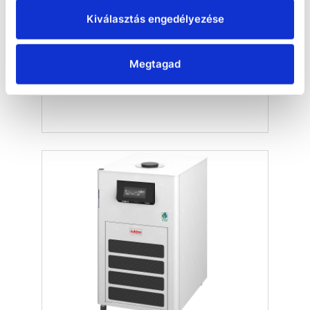
Kiválasztás engedélyezése
Keringtető hűtő-fűtő
kádtermosztátok
Megtagad