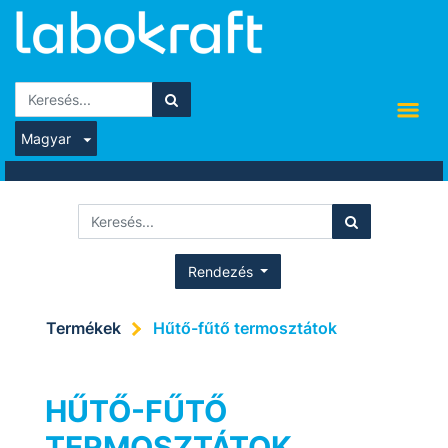
Magyar
Rendezés
Termékek
Hűtő-fűtő termosztátok
HŰTŐ-FŰTŐ
TERMOSZTÁTOK