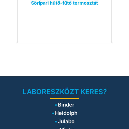
Söripari hűtő-fűtő termosztát
LABORESZKÖZT KERES?
Binder
Heidolph
Julabo