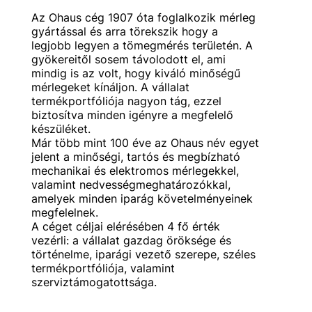
Az Ohaus cég 1907 óta foglalkozik mérleg
gyártással és arra törekszik hogy a
legjobb legyen a tömegmérés területén. A
gyökereitől sosem távolodott el, ami
mindig is az volt, hogy kiváló minőségű
mérlegeket kínáljon. A vállalat
termékportfóliója nagyon tág, ezzel
biztosítva minden igényre a megfelelő
készüléket.
Már több mint 100 éve az Ohaus név egyet
jelent a minőségi, tartós és megbízható
mechanikai és elektromos mérlegekkel,
valamint nedvességmeghatározókkal,
amelyek minden iparág követelményeinek
megfelelnek.
A céget céljai elérésében 4 fő érték
vezérli: a vállalat gazdag öröksége és
történelme, iparági vezető szerepe, széles
termékportfóliója, valamint
szerviztámogatottsága.