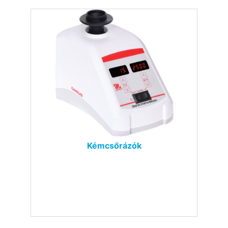
Kémcsőrázók