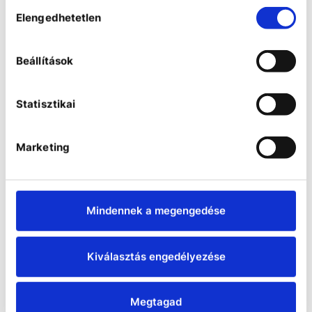
Hozzájárulás
Elengedhetetlen
kiválasztása
Beállítások
Statisztikai
Marketing
Mérlegek
Biztonságos, precíz és megbízható
Mindennek a megengedése
analitikai, félmikro, platform és
precíziós mérlegek több, mint 115
éves gyártói tapasztalattal.
Kiválasztás engedélyezése
Megtagad