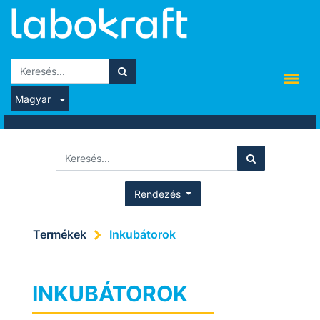
Magyar
Rendezés
Termékek
Inkubátorok
INKUBÁTOROK