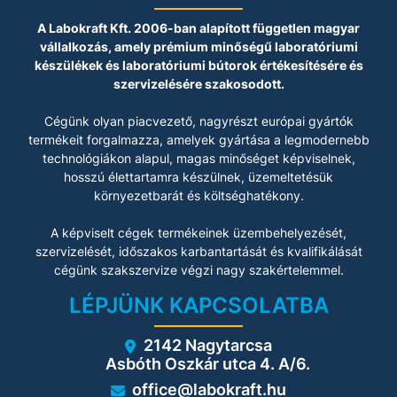
A Labokraft Kft. 2006-ban alapított független magyar
vállalkozás, amely prémium minőségű laboratóriumi
készülékek és laboratóriumi bútorok értékesítésére és
szervizelésére szakosodott.
Cégünk olyan piacvezető, nagyrészt európai gyártók
termékeit forgalmazza, amelyek gyártása a legmodernebb
technológiákon alapul, magas minőséget képviselnek,
hosszú élettartamra készülnek, üzemeltetésük
környezetbarát és költséghatékony.
A képviselt cégek termékeinek üzembehelyezését,
szervizelését, időszakos karbantartását és kvalifikálását
cégünk szakszervize végzi nagy szakértelemmel.
LÉPJÜNK KAPCSOLATBA
2142 Nagytarcsa
Asbóth Oszkár utca 4. A/6.
office@labokraft.hu