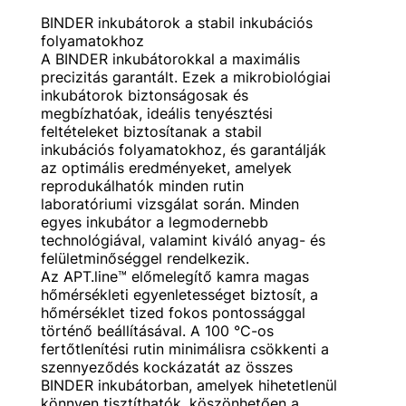
BINDER inkubátorok a stabil inkubációs
folyamatokhoz
A BINDER inkubátorokkal a maximális
precizitás garantált. Ezek a mikrobiológiai
inkubátorok biztonságosak és
megbízhatóak, ideális tenyésztési
feltételeket biztosítanak a stabil
inkubációs folyamatokhoz, és garantálják
az optimális eredményeket, amelyek
reprodukálhatók minden rutin
laboratóriumi vizsgálat során. Minden
egyes inkubátor a legmodernebb
technológiával, valamint kiváló anyag- és
felületminőséggel rendelkezik.
Az APT.line™ előmelegítő kamra magas
hőmérsékleti egyenletességet biztosít, a
hőmérséklet tized fokos pontossággal
történő beállításával. A 100 °C-os
fertőtlenítési rutin minimálisra csökkenti a
szennyeződés kockázatát az összes
BINDER inkubátorban, amelyek hihetetlenül
könnyen tisztíthatók, köszönhetően a