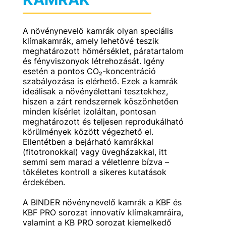
A növénynevelő kamrák olyan speciális
klímakamrák, amely lehetővé teszik
meghatározott hőmérséklet, páratartalom
és fényviszonyok létrehozását. Igény
esetén a pontos CO₂-koncentráció
szabályozása is elérhető. Ezek a kamrák
ideálisak a növényélettani tesztekhez,
hiszen a zárt rendszernek köszönhetően
minden kísérlet izoláltan, pontosan
meghatározott és teljesen reprodukálható
körülmények között végezhető el.
Ellentétben a bejárható kamrákkal
(fitotronokkal) vagy üvegházakkal, itt
semmi sem marad a véletlenre bízva –
tökéletes kontroll a sikeres kutatások
érdekében.
A BINDER növénynevelő kamrák a KBF és
KBF PRO sorozat innovatív klímakamráira,
valamint a KB PRO sorozat kiemelkedő