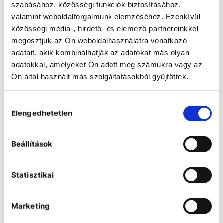
szabásához, közösségi funkciók biztosításához,
valamint weboldalforgalmunk elemzéséhez. Ezenkívül
közösségi média-, hirdető- és elemező partnereinkkel
megosztjuk az Ön weboldalhasználatra vonatkozó
adatait, akik kombinálhatják az adatokat más olyan
adatokkal, amelyeket Ön adott meg számukra vagy az
Ön által használt más szolgáltatásokból gyűjtöttek.
Hozzájárulás
Növénynevelő kamrák párásítás
Elengedhetetlen
nélkül
kiválasztása
A párásítás nélküli növénynevelő
kamrák ideálisak azokhoz a
Beállítások
kísérletekhez, ahol a pontos
hőmérséklet-szabályozás és a
fényviszonyok meghatározása
elegendő, és a páratartalom
Statisztikai
szabályozása nem kritikus szempont.
Ezek a kamrák kiválóan
alkalmazhatók olyan kutatások
során, ahol a növények
Marketing
vízháztartásának szabályozása, vagy
az alacsony páratartalmi