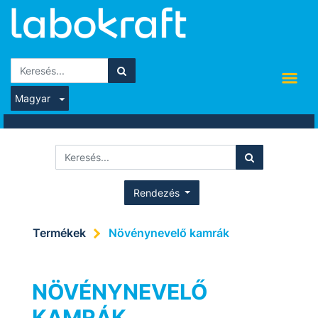
Magyar
Rendezés
Termékek
Növénynevelő kamrák
NÖVÉNYNEVELŐ
KAMRÁK