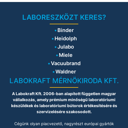
páratartalmat biztosít, míg a KBF
PRO sorozat még rugalmasabb
működést kínál, akár 80%-os
páratartalomig. A BINDER LED
LABORESZKÖZT KERES?
növénymegvilágító modulokkal
kombinálva ezek az eszközök
tökéletes megoldást jelentenek a
Binder
professzionális növénynevelési
Heidolph
projektekhez, ahol a fény és a klíma
finomhangolása kulcsfontosságú.
Julabo
Miele
Vacuubrand
Waldner
LABOKRAFT MÉRNÖKIRODA KFT.
A Labokraft Kft. 2006-ban alapított független magyar
vállalkozás, amely prémium minőségű laboratóriumi
készülékek és laboratóriumi bútorok értékesítésére és
szervizelésére szakosodott.
Cégünk olyan piacvezető, nagyrészt európai gyártók