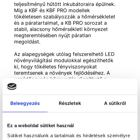
teljesítményű hűtött inkubátoraira épülnek.
Míg a KBF és KBF PRO modellek
tökéletesen szabályozzák a hőmérsékletet
és a páratartalmat, a KB PRO sorozat a
stabil, alacsony hőmérsékleti környezet
megteremtésében nyújt páratlan
megoldást.
Az alapegységek utólag felszerelhető LED
növényvilágítási modulokkal egészíthetők
ki, hogy tökéletes fényviszonyokat
teremtsenek a növények fejlődéséhez. A
vezérlőegység könnyedén rögzíthető a
külső részen a mellékelt elemekkel, míg a
LED szalagok rugalmasan, fémkapcsokkal
rögzíthetők a belső térben, az egyedi
Beleegyezés
Részletek
A sütikről
igényekhez igazítva.
Ez a weboldal sütiket használ
Sütiket használunk a tartalmak és hirdetések személyre