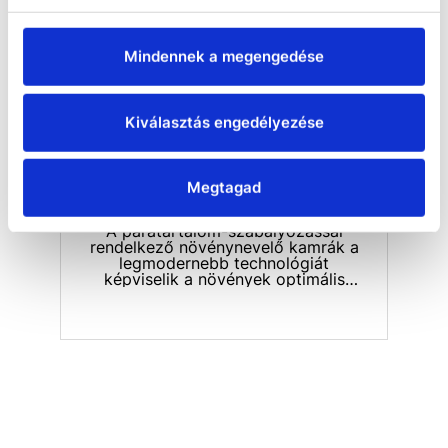
körülmények vizsgálata az
elsődleges cél.
Mindennek a megengedése
Kiválasztás engedélyezése
Megtagad
Növénynevelő kamrák párásítással
A páratartalom-szabályozással
rendelkező növénynevelő kamrák a
legmodernebb technológiát
képviselik a növények optimális
fejlődésének biztosítása érdekében.
A KBF és KBF PRO sorozat
klímakamrái pontosan azt nyújtják,
amire szüksége van: megbízható,
állandó körülményeket, amelyek
ideálisak a növények különböző
élettani fázisaihoz. A KBF sorozat
+20°C és +50°C közötti
hőmérséklet-tartományt, valamint
20% és 50% közötti relatív