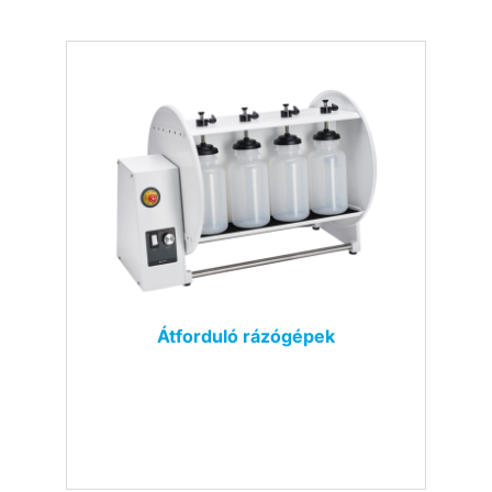
Átforduló rázógépek