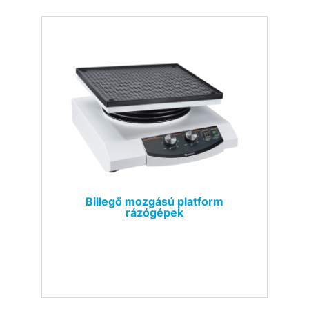
Billegő mozgású platform
rázógépek