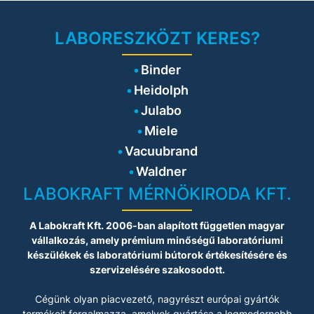
LABORESZKÖZT KERES?
Binder
Heidolph
Julabo
Miele
Vacuubrand
Waldner
LABOKRAFT MÉRNÖKIRODA KFT.
A Labokraft Kft. 2006-ban alapított független magyar
vállalkozás, amely prémium minőségű laboratóriumi
készülékek és laboratóriumi bútorok értékesítésére és
szervizelésére szakosodott.
Cégünk olyan piacvezető, nagyrészt európai gyártók
termékeit forgalmazza, amelyek gyártása a legmodernebb