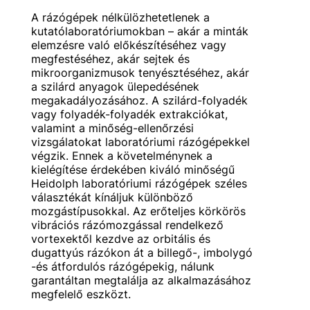
A rázógépek nélkülözhetetlenek a
kutatólaboratóriumokban – akár a minták
elemzésre való előkészítéséhez vagy
megfestéséhez, akár sejtek és
mikroorganizmusok tenyésztéséhez, akár
a szilárd anyagok ülepedésének
megakadályozásához. A szilárd-folyadék
vagy folyadék-folyadék extrakciókat,
valamint a minőség-ellenőrzési
vizsgálatokat laboratóriumi rázógépekkel
végzik. Ennek a követelménynek a
kielégítése érdekében kiváló minőségű
Heidolph laboratóriumi rázógépek széles
választékát kínáljuk különböző
mozgástípusokkal. Az erőteljes körkörös
vibrációs rázómozgással rendelkező
vortexektől kezdve az orbitális és
dugattyús rázókon át a billegő-, imbolygó
-és átfordulós rázógépekig, nálunk
garantáltan megtalálja az alkalmazásához
megfelelő eszközt.