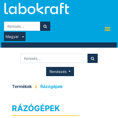
Magyar
Rendezés
Termékek
Rázógépek
RÁZÓGÉPEK