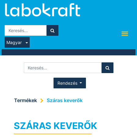
Magyar
Rendezés
Termékek
Száras keverők
SZÁRAS KEVERŐK