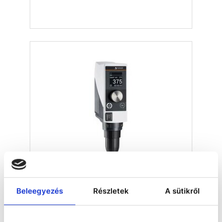
ÚJ Hei-TORQUE Core száras keverő
Beleegyezés
Részletek
A sütikről