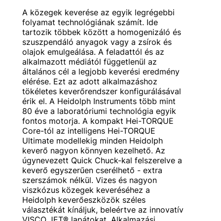
A közegek keverése az egyik legrégebbi
folyamat technológiának számít. Ide
tartozik többek között a homogenizáló és
szuszpendáló anyagok vagy a zsírok és
olajok emulgeálása. A feladattól és az
alkalmazott médiától függetlenül az
általános cél a legjobb keverési eredmény
elérése. Ezt az adott alkalmazáshoz
tökéletes keverőrendszer konfigurálásával
érik el. A Heidolph Instruments több mint
80 éve a laboratóriumi technológia egyik
fontos motorja. A kompakt Hei-TORQUE
Core-tól az intelligens Hei-TORQUE
Ultimate modellekig minden Heidolph
keverő nagyon könnyen kezelhető. Az
úgynevezett Quick Chuck-kal felszerelve a
keverő egyszerűen cserélhető - extra
szerszámok nélkül. Vizes és nagyon
viszkózus közegek keveréséhez a
Heidolph keverőeszközök széles
választékát kínáljuk, beleértve az innovatív
VISCO JET® lapátokat. Alkalmazási