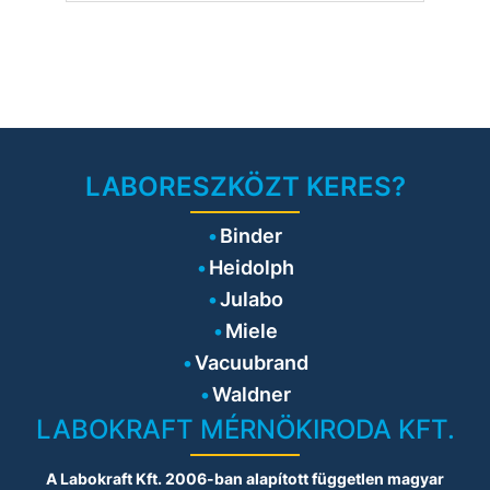
LABORESZKÖZT KERES?
Binder
Heidolph
Julabo
Miele
Vacuubrand
Waldner
LABOKRAFT MÉRNÖKIRODA KFT.
A Labokraft Kft. 2006-ban alapított független magyar