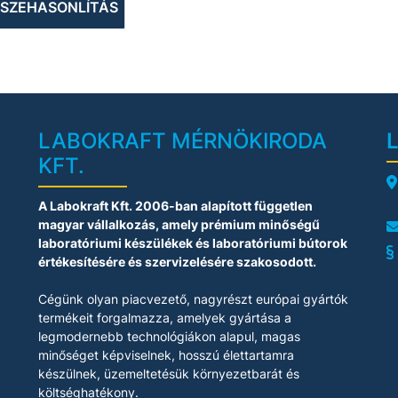
SZEHASONLÍTÁS
alkalmas
 Keret beépített
ozsdamentes acél
csepptálcával
• Alkalmas
eresztő szeleppel
vagy leeresztő
szivattyúval
rendelkező
LABOKRAFT MÉRNÖKIRODA
gépekhez
KFT.
A
A Labokraft Kft. 2006-ban alapított független
magyar vállalkozás, amely prémium minőségű
laboratóriumi készülékek és laboratóriumi bútorok
értékesítésére és szervizelésére szakosodott.
Cégünk olyan piacvezető, nagyrészt európai gyártók
termékeit forgalmazza, amelyek gyártása a
legmodernebb technológiákon alapul, magas
minőséget képviselnek, hosszú élettartamra
készülnek, üzemeltetésük környezetbarát és
költséghatékony.