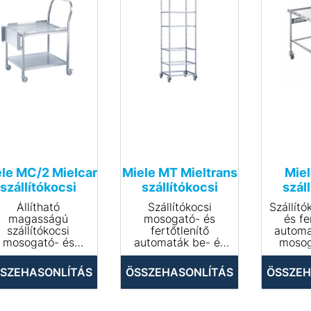
le MC/2 Mielcar
Miele MT Mieltrans
Miel
szállítókocsi
szállítókocsi
szál
Állítható
Szállítókocsi
Szállító
magasságú
mosogató- és
és fe
szállítókocsi
fertőtlenítő
automa
mosogató- és
automaták be- és
mosog
ertőtlenítőgépek
kirakodásához.
b
be- és
• Kosarak és
kipak
SZEHASONLÍTÁS
ÖSSZEHASONLÍTÁS
ÖSSZEH
kirakodásához.
betétek tárolására
• 4 db 
• 4 görgővel
és szállítására
gö
elszerelt, melyek
• 4 szintes, a
• Eg