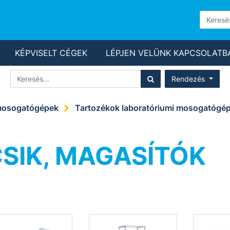
KÉPVISELT CÉGEK
LÉPJEN VELÜNK KAPCSOLATB
Rendezés
 mosogatógépek
Tartozékok laboratóriumi mosogatógé
SIK, MAGASÍTÓK