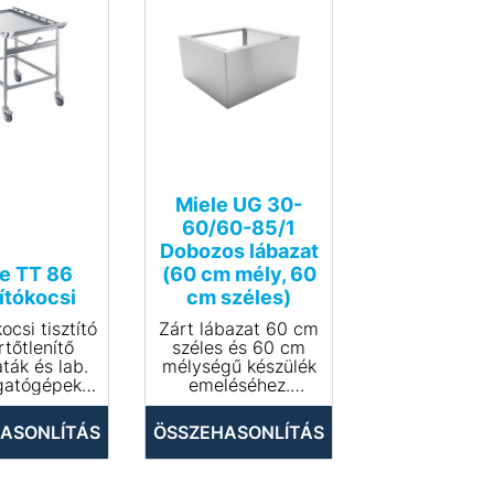
Miele UG 30-
60/60-85/1
Dobozos lábazat
e TT 86
(60 cm mély, 60
lítókocsi
cm széles)
kocsi tisztító
Zárt lábazat 60 cm
rtőtlenítő
széles és 60 cm
ták és lab.
mélységű készülék
atógépek
emeléséhez.
e- és
• Anyaga és színe:
olásához.
rozsdamentes acél
ASONLÍTÁS
ÖSSZEHASONLÍTÁS
reteszelhető
• Külső nettó méret
rgővel
(Ma x Szé x Mé):
yszerű és
300x542x597 mm