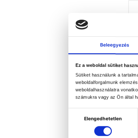
kö
•
•
r
•
•
Beleegyezés
10
Ez a weboldal sütiket haszn
Sütiket használunk a tartal
90/
weboldalforgalmunk elemzésé
(
weboldalhasználatra vonatko
számukra vagy az Ön által ha
Hozzájárulás
m
Elengedhetetlen
kiválasztása
ÖS
•