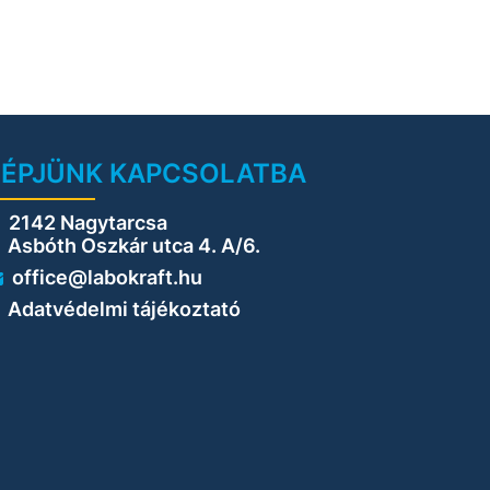
LÉPJÜNK KAPCSOLATBA
2142 Nagytarcsa
sbóth Oszkár utca 4. A/6.
office@labokraft.hu
Adatvédelmi tájékoztató