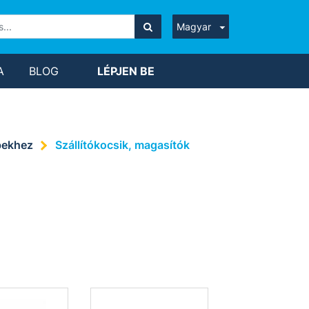
Magyar
A
BLOG
LÉPJEN BE
pekhez
Szállítókocsik, magasítók