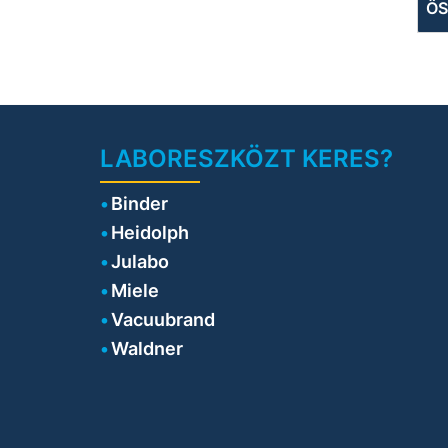
ÖS
•
r
le
LABORESZKÖZT KERES?
Binder
Heidolph
Julabo
Miele
Vacuubrand
Waldner