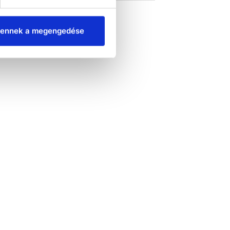
nnák és
• A görgők
lómodulok
lehetővé teszik a
ató ajtó és
gép előrehúzását
lótálca
szervizelés céljából
ennek a megengedése
 Tartó
• Csak leeresztő
őképesség-
szivattyúval
ramlásmérő
rendelkező
észére
gépekhez alkalmas
tési pont az
tjelző LED-
hez
észülékhez
arozható
Méretek
xSzxMé):
97x547 mm