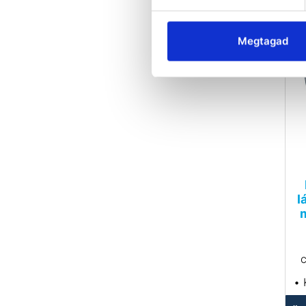
be
Megtagad
•
n
Mé
l
c
• 