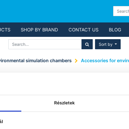
UCTS
SHOP BY BRAND
CONTACT US
BLOG
Sort by
ironmental simulation chambers
Accessories for envi
 FOR ENVIRONME
 CHAMBERS
Részletek
ál
No product defin