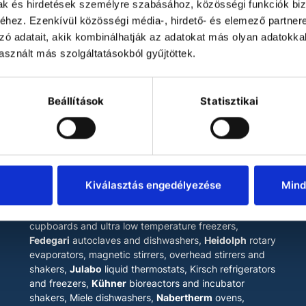
mak és hirdetések személyre szabásához, közösségi funkciók biz
hez. Ezenkívül közösségi média-, hirdető- és elemező partner
zó adatait, akik kombinálhatják az adatokat más olyan adatokka
sznált más szolgáltatásokból gyűjtöttek.
Beállítások
Statisztikai
LABOKRAFT MÉRNÖKIRODA
KFT.
A
The main products of our company are
Binder
drying
chambers, incubators, climate chambers, test
Kiválasztás engedélyezése
Mind
chambers and ultra low temperature freezers,
Esco
laminar flow cabinets
, biosafety cabinets, mobile fume
cupboards and ultra low temperature freezers,
Fedegari
autoclaves and dishwashers,
Heidolph
rotary
evaporators, magnetic stirrers, overhead stirrers and
shakers,
Julabo
liquid thermostats, Kirsch refrigerators
and freezers,
Kühner
bioreactors and incubator
shakers, Miele dishwashers,
Nabertherm
ovens,