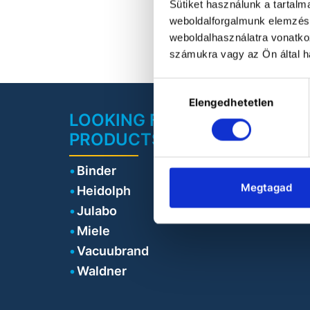
Sütiket használunk a tartal
weboldalforgalmunk elemzésé
weboldalhasználatra vonatko
számukra vagy az Ön által ha
Hozzájárulás
Elengedhetetlen
kiválasztása
LOOKING FOR LABORATORY
PRODUCTS?
Binder
Megtagad
Heidolph
Julabo
Miele
Vacuubrand
Waldner