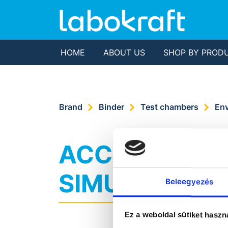
HOME
ABOUT US
SHOP BY PROD
Brand
Binder
Test chambers
Env
ACCESSORIES
SIMULATION
Beleegyezés
Ez a weboldal sütiket haszn