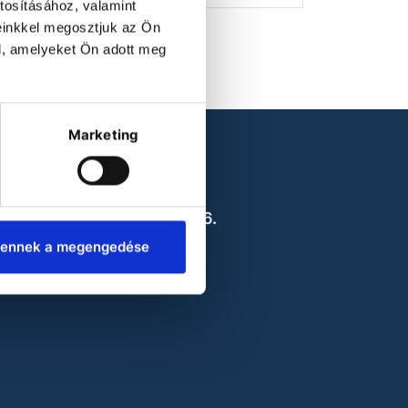
tosításához, valamint
einkkel megosztjuk az Ön
l, amelyeket Ön adott meg
Marketing
CONTACT US
2142 Nagytarcsa
sbóth Oszkár utca 4. A/6.
office@labokraft.hu
ennek a megengedése
Privacy policy