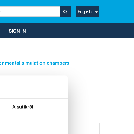
English
SIGN IN
ronmental simulation chambers
NTAL
A sütikről
ed.