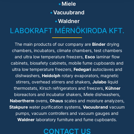
Miele
Vacuubrand
Waldner
LABOKRAFT MÉRNÖKIRODA KFT.
The main products of our company are
Binder
drying
chambers, incubators, climate chambers, test chambers
and ultra low temperature freezers,
Esco
laminar flow
cabinets
, biosafety cabinets, mobile fume cupboards and
ultra low temperature freezers,
Fedegari
autoclaves and
dishwashers,
Heidolph
rotary evaporators, magnetic
stirrers, overhead stirrers and shakers,
Julabo
liquid
thermostats, Kirsch refrigerators and freezers,
Kühner
bioreactors and incubator shakers, Miele dishwashers,
Nabertherm
ovens,
Ohaus
scales and moisture analyzers,
Stakpure
water purification systems,
Vacuubrand
vacuum
pumps, vacuum controllers and vacuum gauges and
Waldner
laboratory furniture and fume cupboards.
CONTACT US