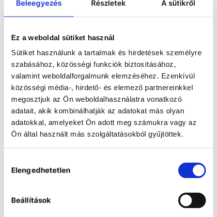
Accessories for material test
Beleegyezés
Részletek
A sütikről
chambers - FP series
Ez a weboldal sütiket használ
Sütiket használunk a tartalmak és hirdetések személyre
szabásához, közösségi funkciók biztosításához,
valamint weboldalforgalmunk elemzéséhez. Ezenkívül
közösségi média-, hirdető- és elemező partnereinkkel
megosztjuk az Ön weboldalhasználatra vonatkozó
adatait, akik kombinálhatják az adatokat más olyan
adatokkal, amelyeket Ön adott meg számukra vagy az
Ön által használt más szolgáltatásokból gyűjtöttek.
Hozzájárulás
Elengedhetetlen
kiválasztása
Beállítások
Accessories for material test