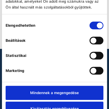
adatokkal, amelyeket Ön adott meg számukra vagy az
Ön által használt más szolgáltatásokból gyűjtöttek.
Hozzájárulás
Elengedhetetlen
kiválasztása
Beállítások
Statisztikai
LOOKING FOR LABORATORY
PRODUCTS?
Marketing
Binder
Heidolph
Mindennek a megengedése
Julabo
Miele
Vacuubrand
Kiválasztás engedélyezése