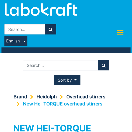
English
Sort by
Brand
Heidolph
Overhead stirrers
New Hei-TORQUE overhead stirrers
NEW HEI-TORQUE