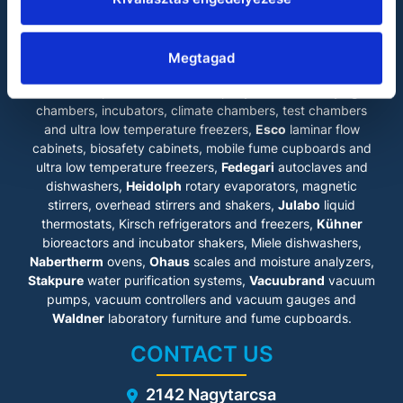
Waldner
LABOKRAFT MÉRNÖKIRODA KFT.
Megtagad
The main products of our company are
Binder
drying
chambers, incubators, climate chambers, test chambers
and ultra low temperature freezers,
Esco
laminar flow
cabinets
, biosafety cabinets, mobile fume cupboards and
ultra low temperature freezers,
Fedegari
autoclaves and
dishwashers,
Heidolph
rotary evaporators, magnetic
stirrers, overhead stirrers and shakers,
Julabo
liquid
thermostats, Kirsch refrigerators and freezers,
Kühner
bioreactors and incubator shakers, Miele dishwashers,
Nabertherm
ovens,
Ohaus
scales and moisture analyzers,
Stakpure
water purification systems,
Vacuubrand
vacuum
pumps, vacuum controllers and vacuum gauges and
Waldner
laboratory furniture and fume cupboards.
CONTACT US
2142 Nagytarcsa