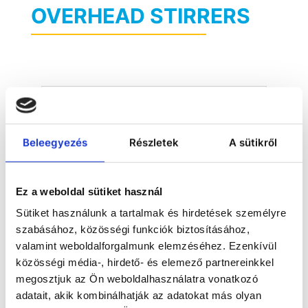
OVERHEAD STIRRERS
Beleegyezés
Részletek
A sütikről
Ez a weboldal sütiket használ
Sütiket használunk a tartalmak és hirdetések személyre
szabásához, közösségi funkciók biztosításához,
valamint weboldalforgalmunk elemzéséhez. Ezenkívül
közösségi média-, hirdető- és elemező partnereinkkel
New Hei-TORQUE Core overhead
megosztjuk az Ön weboldalhasználatra vonatkozó
stirrer
adatait, akik kombinálhatják az adatokat más olyan