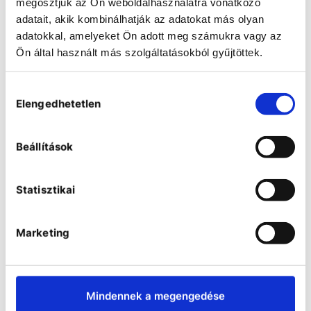
megosztjuk az Ön weboldalhasználatra vonatkozó
adatait, akik kombinálhatják az adatokat más olyan
Heidolph Spare tension
roller
adatokkal, amelyeket Ön adott meg számukra vagy az
Ön által használt más szolgáltatásokból gyűjtöttek.
1 tension roller for attachment
Hozzájárulás
Elengedhetetlen
kiválasztása
COMPARE
Beállítások
Statisztikai
Marketing
Mindennek a megengedése