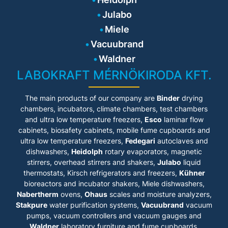
Julabo
Miele
Vacuubrand
Waldner
LABOKRAFT MÉRNÖKIRODA KFT.
The main products of our company are
Binder
drying
chambers, incubators, climate chambers, test chambers
and ultra low temperature freezers,
Esco
laminar flow
cabinets
, biosafety cabinets, mobile fume cupboards and
ultra low temperature freezers,
Fedegari
autoclaves and
dishwashers,
Heidolph
rotary evaporators, magnetic
stirrers, overhead stirrers and shakers,
Julabo
liquid
thermostats, Kirsch refrigerators and freezers,
Kühner
bioreactors and incubator shakers, Miele dishwashers,
Nabertherm
ovens,
Ohaus
scales and moisture analyzers,
Stakpure
water purification systems,
Vacuubrand
vacuum
pumps, vacuum controllers and vacuum gauges and
Waldner
laboratory furniture and fume cupboards.