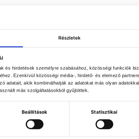
Részletek
ál
mak és hirdetések személyre szabásához, közösségi funkciók biz
hez. Ezenkívül közösségi média-, hirdető- és elemező partner
zó adatait, akik kombinálhatják az adatokat más olyan adatokka
idolph Polymax
sznált más szolgáltatásokból gyűjtöttek.
1040 platform
shaker
• The one with
Beállítások
Statisztikai
temperature-
control
 The 1000 series
device can be
tegrated into the