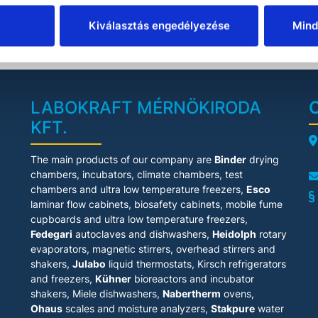
COMPARE
ncubation system.
This makes
Kiválasztás engedélyezése
Mind
temperature-
controlled
pplications with
he Polymax 1040
possible.
• With a load
eight of up to 5
LABOKRAFT MÉRNÖKIRODA
, all the required
KFT.
samples can be
moved on this
platform wave
A
The main products of our company are
Binder
drying
haker. The speed
can be adjusted
chambers, incubators, climate chambers, test
between 2 - 50
chambers and ultra low temperature freezers,
Esco
m and the device
laminar flow cabinets
, biosafety cabinets, mobile fume
can be operated
cupboards and ultra low temperature freezers,
ther continuously
Fedegari
autoclaves and dishwashers,
Heidolph
rotary
or with a timer
ax. 120 minutes).
evaporators, magnetic stirrers, overhead stirrers and
• Technical Data
shakers,
Julabo
liquid thermostats, Kirsch refrigerators
• Motion: wave
and freezers,
Kühner
bioreactors and incubator
 Rotation speed
shakers, Miele dishwashers,
Nabertherm
ovens,
ange: 2 - 50 rpm
 Operating Mode:
Ohaus
scales and moisture analyzers,
Stakpure
water