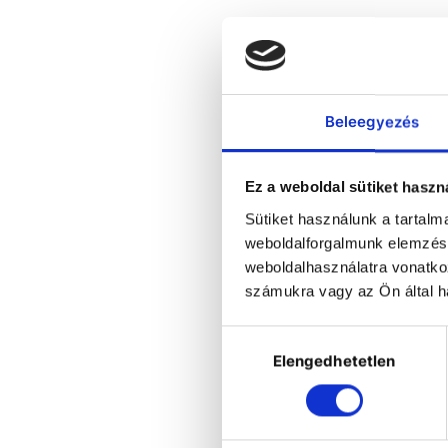
Beleegyezés
Ez a weboldal sütiket haszn
Sütiket használunk a tartal
weboldalforgalmunk elemzésé
weboldalhasználatra vonatko
He
számukra vagy az Ön által ha
Hozzájárulás
Elengedhetetlen
kiválasztása
•
in