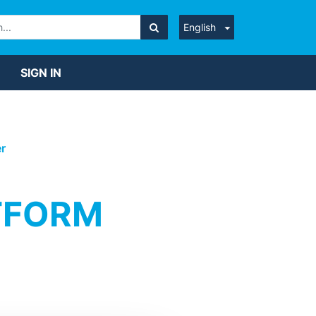
English
SIGN IN
r
TFORM