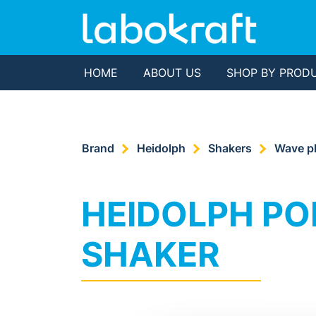
HOME
ABOUT US
SHOP BY PROD
Brand
Heidolph
Shakers
Wave pl
HEIDOLPH P
SHAKER