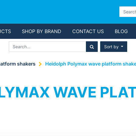
UCTS
SHOP BY BRAND
CONTACT US
BLOG
Sort by
atform shakers
Heidolph Polymax wave platform shake
OLYMAX WAVE PLA