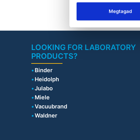
i
Megtagad
a
t
w
LOOKING FOR LABORATORY
kg
PRODUCTS?
Binder
s
Heidolph
rp
Julabo
Miele
ei
Vacuubrand
(m
Waldner
•
r
•