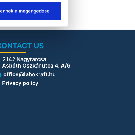
ennek a megengedése
CONTACT US
2142 Nagytarcsa
sbóth Oszkár utca 4. A/6.
office@labokraft.hu
Privacy policy