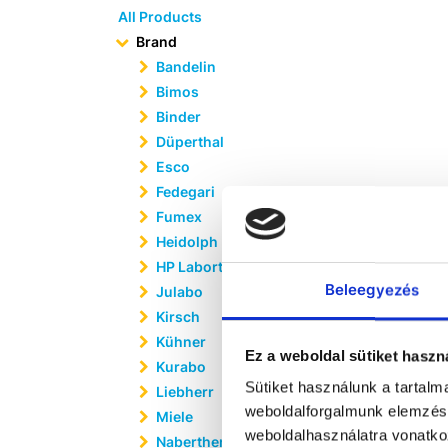
All Products
Brand
Bandelin
Bimos
Binder
Düperthal
Esco
Fedegari
Fumex
Heidolph
HP Labortechnik
Beleegyezés
Julabo
Kirsch
Kühner
Ez a weboldal sütiket haszn
Kurabo
Sütiket használunk a tartal
Liebherr
weboldalforgalmunk elemzésé
Miele
weboldalhasználatra vonatko
Nabertherm