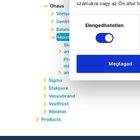
számukra vagy az Ön által ha
Ohaus
Vortex mixers
Hozzájárulás
Centrifuges
Elengedhetetlen
kiválasztása
Balances
Moisture analyzers
Standard moisture
analyzers
Professional
Megtagad
moisture
analyzers
Sigma
Stakpure
Vacuubrand
Vestfrost
Waldner
Products