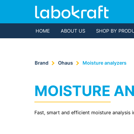
HOME
ABOUT US
SHOP BY PROD
Brand
Ohaus
Moisture analyzers
MOISTURE A
Fast, smart and efficient moisture analysis 