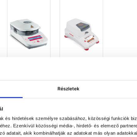
Standard
Professional
moisture
moisture
analyzers
analyzers
Részletek
ál
mak és hirdetések személyre szabásához, közösségi funkciók biz
hez. Ezenkívül közösségi média-, hirdető- és elemező partner
zó adatait, akik kombinálhatják az adatokat más olyan adatokka