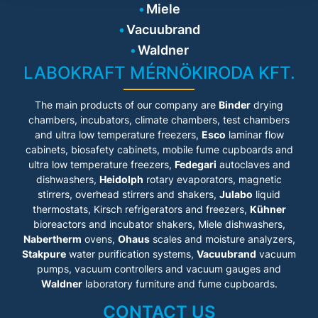
Miele
Vacuubrand
Waldner
LABOKRAFT MÉRNÖKIRODA KFT.
The main products of our company are
Binder
drying
chambers, incubators, climate chambers, test chambers
and ultra low temperature freezers,
Esco
laminar flow
cabinets
, biosafety cabinets, mobile fume cupboards and
ultra low temperature freezers,
Fedegari
autoclaves and
dishwashers,
Heidolph
rotary evaporators, magnetic
stirrers, overhead stirrers and shakers,
Julabo
liquid
thermostats, Kirsch refrigerators and freezers,
Kühner
bioreactors and incubator shakers, Miele dishwashers,
Nabertherm
ovens,
Ohaus
scales and moisture analyzers,
Stakpure
water purification systems,
Vacuubrand
vacuum
pumps, vacuum controllers and vacuum gauges and
Waldner
laboratory furniture and fume cupboards.
CONTACT US