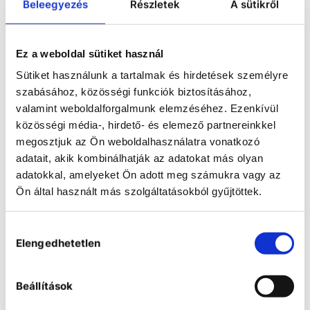
Vacuubrand BVC professional fluid
Beleegyezés
Részletek
A sütikről
aspiration system
Ez a weboldal sütiket használ
Sütiket használunk a tartalmak és hirdetések személyre
szabásához, közösségi funkciók biztosításához,
valamint weboldalforgalmunk elemzéséhez. Ezenkívül
közösségi média-, hirdető- és elemező partnereinkkel
megosztjuk az Ön weboldalhasználatra vonatkozó
adatait, akik kombinálhatják az adatokat más olyan
adatokkal, amelyeket Ön adott meg számukra vagy az
Ön által használt más szolgáltatásokból gyűjtöttek.
Hozzájárulás
Elengedhetetlen
kiválasztása
Beállítások
Vacuubrand BVC professional G