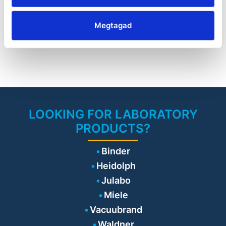
Megtagad
LOOKING FOR LABORATORY
PRODUCTS?
Binder
Heidolph
Julabo
Miele
Vacuubrand
Waldner