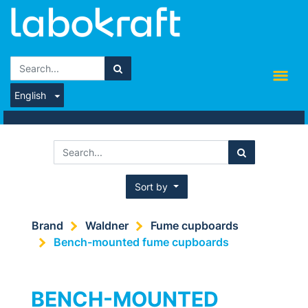
English
Sort by
Brand
Waldner
Fume cupboards
Bench-mounted fume cupboards
BENCH-MOUNTED