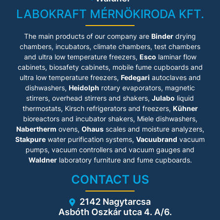
LABOKRAFT MÉRNÖKIRODA KFT.
The main products of our company are
Binder
drying
chambers, incubators, climate chambers, test chambers
and ultra low temperature freezers,
Esco
laminar flow
cabinets
, biosafety cabinets, mobile fume cupboards and
ultra low temperature freezers,
Fedegari
autoclaves and
dishwashers,
Heidolph
rotary evaporators, magnetic
stirrers, overhead stirrers and shakers,
Julabo
liquid
thermostats, Kirsch refrigerators and freezers,
Kühner
bioreactors and incubator shakers, Miele dishwashers,
Nabertherm
ovens,
Ohaus
scales and moisture analyzers,
Stakpure
water purification systems,
Vacuubrand
vacuum
pumps, vacuum controllers and vacuum gauges and
Waldner
laboratory furniture and fume cupboards.
CONTACT US
2142 Nagytarcsa
Asbóth Oszkár utca 4. A/6.