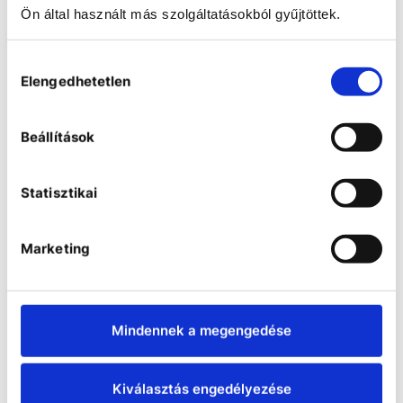
Ön által használt más szolgáltatásokból gyűjtöttek.
Hozzájárulás
Elengedhetetlen
kiválasztása
Beállítások
Statisztikai
Marketing
Waldner fume cupboards
Mindennek a megengedése
Kiválasztás engedélyezése