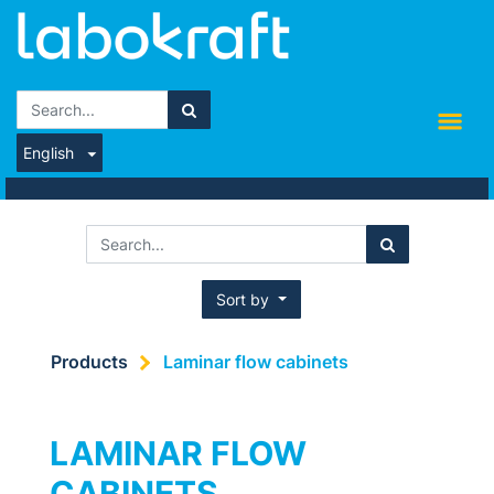
English
Sort by
Products
Laminar flow cabinets
LAMINAR FLOW
CABINETS