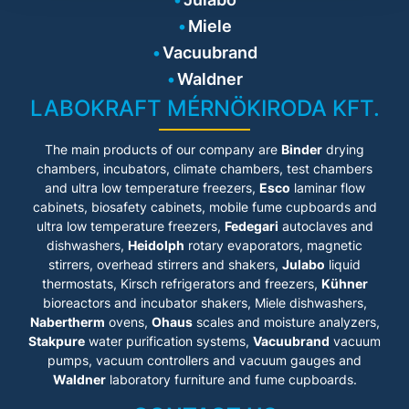
Miele
Vacuubrand
Waldner
LABOKRAFT MÉRNÖKIRODA KFT.
The main products of our company are
Binder
drying
chambers, incubators, climate chambers, test chambers
and ultra low temperature freezers,
Esco
laminar flow
cabinets
, biosafety cabinets, mobile fume cupboards and
ultra low temperature freezers,
Fedegari
autoclaves and
dishwashers,
Heidolph
rotary evaporators, magnetic
stirrers, overhead stirrers and shakers,
Julabo
liquid
thermostats, Kirsch refrigerators and freezers,
Kühner
bioreactors and incubator shakers, Miele dishwashers,
Nabertherm
ovens,
Ohaus
scales and moisture analyzers,
Stakpure
water purification systems,
Vacuubrand
vacuum
pumps, vacuum controllers and vacuum gauges and
Waldner
laboratory furniture and fume cupboards.