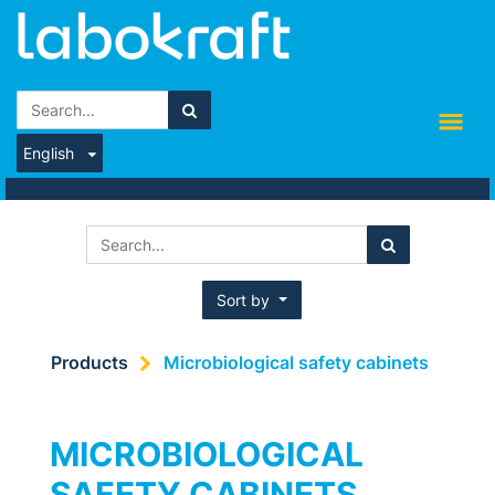
English
Sort by
Products
Microbiological safety cabinets
MICROBIOLOGICAL
SAFETY CABINETS