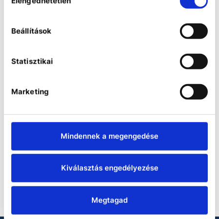
Elengedhetetlen
kiválasztása
Beállítások
Statisztikai
Marketing
Class III microbiological safety
cabinets
These Class III safety cabs provide
protection in both laboratory and
industrial environments.
Mindennek a megengedése
Kiválasztás engedélyezése
Megtagad