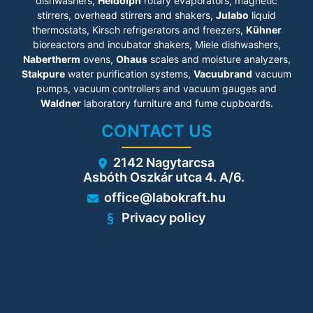
dishwashers,
Heidolph
rotary evaporators, magnetic
stirrers, overhead stirrers and shakers,
Julabo
liquid
thermostats, Kirsch refrigerators and freezers,
Kühner
bioreactors and incubator shakers, Miele dishwashers,
Nabertherm
ovens,
Ohaus
scales and moisture analyzers,
Stakpure
water purification systems,
Vacuubrand
vacuum
pumps, vacuum controllers and vacuum gauges and
Waldner
laboratory furniture and fume cupboards.
CONTACT US
2142 Nagytarcsa
Asbóth Oszkár utca 4. A/6.
office@labokraft.hu
Privacy policy