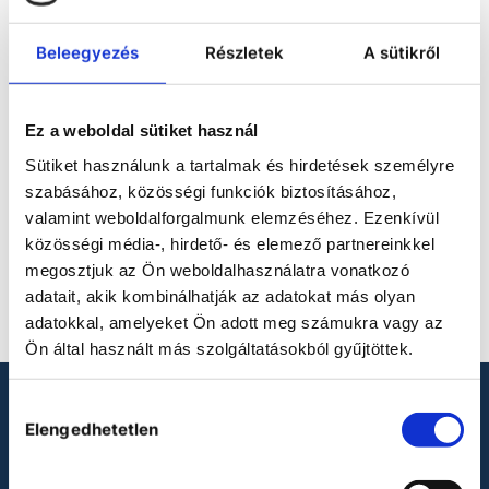
DÜPERTHAL ACID XS
SAFETY STORAGE
Beleegyezés
Részletek
A sütikről
CABINET
Ez a weboldal sütiket használ
Sütiket használunk a tartalmak és hirdetések személyre
szabásához, közösségi funkciók biztosításához,
valamint weboldalforgalmunk elemzéséhez. Ezenkívül
közösségi média-, hirdető- és elemező partnereinkkel
No product defined.
megosztjuk az Ön weboldalhasználatra vonatkozó
adatait, akik kombinálhatják az adatokat más olyan
adatokkal, amelyeket Ön adott meg számukra vagy az
Ön által használt más szolgáltatásokból gyűjtöttek.
Hozzájárulás
LOOKING FOR LABORATORY
Elengedhetetlen
kiválasztása
PRODUCTS?