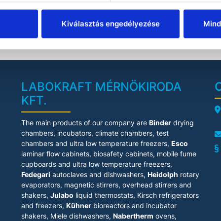
order to achieve
COMPARE
unparalleled
Kiválasztás engedélyezése
Mind
process control.
With its
mbination of high
mping speed and
deep ultimate
acuum, this pump
is suitable for
demanding
LABOKRAFT MÉRNÖKIRODA
pplications with
KFT.
ven high boiling
int solvents. This
ump is regularly
A
The main products of our company are
Binder
drying
used to support
floor-standing
chambers, incubators, climate chambers, test
tary evaporators,
chambers and ultra low temperature freezers,
Esco
vacuum drying
laminar flow cabinets
, biosafety cabinets, mobile fume
vens, distillation
cupboards and ultra low temperature freezers,
lumns, and other
Fedegari
autoclaves and dishwashers,
Heidolph
rotary
similar work in
miniplants, kilo
evaporators, magnetic stirrers, overhead stirrers and
abs, and scale-up
shakers,
Julabo
liquid thermostats, Kirsch refrigerators
facilities.
and freezers,
Kühner
bioreactors and incubator
shakers, Miele dishwashers,
Nabertherm
ovens,
The integrated