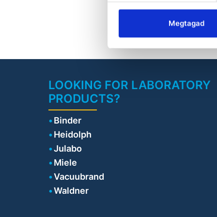
Megtagad
co
pu
v
LOOKING FOR LABORATORY
a
PRODUCTS?
e
po
p
Binder
Heidolph
ro
Julabo
o
Miele
co
Vacuubrand
l
Waldner