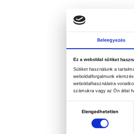
Beleegyezés
Ez a weboldal sütiket haszn
Sütiket használunk a tartal
weboldalforgalmunk elemzésé
weboldalhasználatra vonatko
V
számukra vagy az Ön által ha
3
se
Hozzájárulás
Elengedhetetlen
kiválasztása
p
th