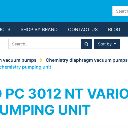
UCTS
SHOP BY BRAND
CONTACT US
BLOG
Sort by
m vacuum pumps
Chemistry diaphragm vacuum pumps
chemistry pumping unit
PC 3012 NT VARIO
UMPING UNIT