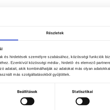
Részletek
ál
mak és hirdetések személyre szabásához, közösségi funkciók biz
hez. Ezenkívül közösségi média-, hirdető- és elemező partner
zó adatait, akik kombinálhatják az adatokat más olyan adatokka
acuubrand PC
sznált más szolgáltatásokból gyűjtöttek.
012 NT VARIO
lect chemistry
pumping unit
Beállítások
Statisztikai
The PC 3012 NT
VARIO select
pumping unit
recisely controls
e vacuum level in