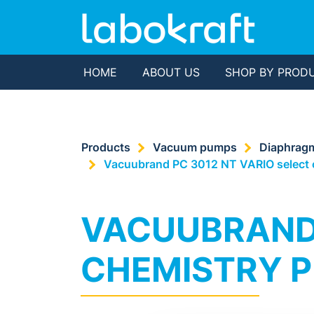
HOME
ABOUT US
SHOP BY PROD
Products
Vacuum pumps
Diaphrag
Vacuubrand PC 3012 NT VARIO select 
VACUUBRAND 
CHEMISTRY P