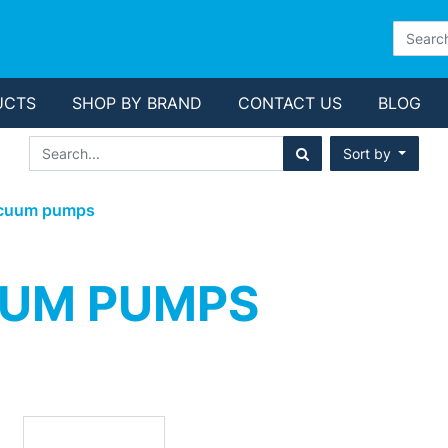
UCTS
SHOP BY BRAND
CONTACT US
BLOG
Sort by
acuum pumps
UUM PUMPS