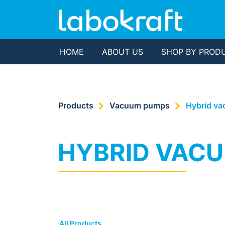
HOME
ABOUT US
SHOP BY PROD
Products
Vacuum pumps
Hybrid v
HYBRID VAC
All Products