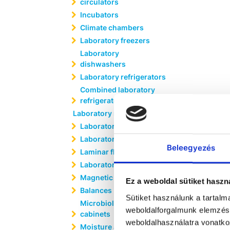
circulators
Incubators
Climate chambers
Laboratory freezers
Laboratory
dishwashers
Laboratory refrigerators
Combined laboratory
refrigerator-freezers
Laboratory reactors
Laboratory chairs
Laboratory furniture
Beleegyezés
Laminar flow cabinets
Laboratory furnaces
Magnetic stirrers
Ez a weboldal sütiket haszn
Balances
Sütiket használunk a tartal
Microbiological safety
weboldalforgalmunk elemzésé
cabinets
weboldalhasználatra vonatko
Moisture analyzers