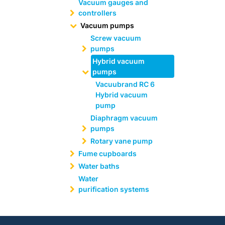
Vacuum gauges and
controllers
Vacuum pumps
Screw vacuum
pumps
Hybrid vacuum
pumps
Vacuubrand RC 6
Hybrid vacuum
pump
Diaphragm vacuum
pumps
Rotary vane pump
Fume cupboards
Water baths
Water
purification systems