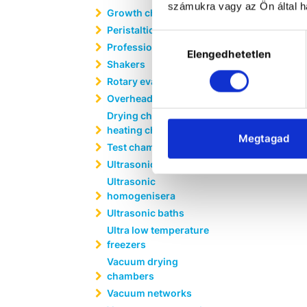
számukra vagy az Ön által ha
Growth chambers
Peristaltic pumps
Hozzájárulás
Professional shakers
Elengedhetetlen
kiválasztása
Shakers
Rotary evaporators
Overhead stirrers
Drying chambers and
heating chambers
Megtagad
Test chambers
Ultrasonic baths
Ultrasonic
homogenisera
Ultrasonic baths
Ultra low temperature
freezers
Vacuum drying
chambers
Vacuum networks