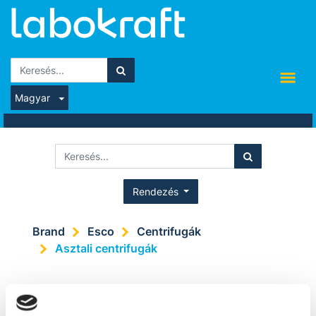
Magyar
Rendezés
Brand
Esco
Centrifugák
Asztali centrifugák
ASZTALI