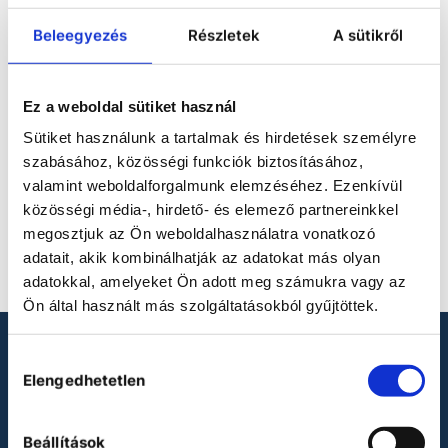
CENTRIFUGÁK
Beleegyezés
Részletek
A sütikről
Nagy kapacitású (max. 6 x 250 ml)
általános felhasználású laborcentrifugák.
Ez a weboldal sütiket használ
Sütiket használunk a tartalmak és hirdetések személyre
szabásához, közösségi funkciók biztosításához,
valamint weboldalforgalmunk elemzéséhez. Ezenkívül
közösségi média-, hirdető- és elemező partnereinkkel
Nincs termék
megosztjuk az Ön weboldalhasználatra vonatkozó
megadva.
adatait, akik kombinálhatják az adatokat más olyan
adatokkal, amelyeket Ön adott meg számukra vagy az
Ön által használt más szolgáltatásokból gyűjtöttek.
Hozzájárulás
LABORESZKÖZT KERES?
Elengedhetetlen
kiválasztása
Binder
Heidolph
Beállítások