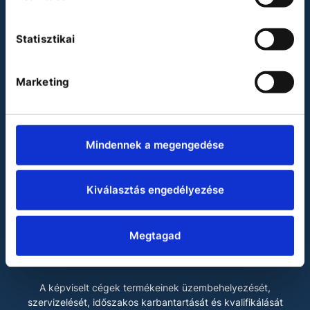
Julabo
Miele
Statisztikai
Vacuubrand
Waldner
Marketing
LABOKRAFT MÉRNÖKIRODA KFT.
A Labokraft Kft. 2006-ban alapított független magyar
vállalkozás, amely prémium minőségű laboratóriumi
Mindennek a megengedése
készülékek és laboratóriumi bútorok értékesítésére és
szervizelésére szakosodott.
Kiválasztás engedélyezése
Cégünk olyan piacvezető, nagyrészt európai gyártók
termékeit forgalmazza, amelyek gyártása a legmodernebb
technológiákon alapul, magas minőséget képviselnek,
Megtagad
hosszú élettartamra készülnek, üzemeltetésük
környezetbarát és költséghatékony.
A képviselt cégek termékeinek üzembehelyezését,
szervizelését, időszakos karbantartását és kvalifikálását