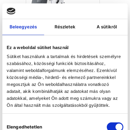
Beleegyezés
Részletek
A sütikről
Heidolph Hei-VAP Ultimate
Control University
Research-Chill rotációs
Ez a weboldal sütiket használ
vákuumbepárló csomag
Sütiket használunk a tartalmak és hirdetések személyre
• Hei-VAP Ultimate Control
szabásához, közösségi funkciók biztosításához,
motoros lifttel és G3 XL
valamint weboldalforgalmunk elemzéséhez. Ezenkívül
(vertikális) üvegszettel
• Hei-VAC Vario Control
közösségi média-, hirdető- és elemező partnereinkkel
vákuumszivattyú
megosztjuk az Ön weboldalhasználatra vonatkozó
• Hei-CHILL 700 Pro hűtő
ÖSSZEHASONLÍTÁS
• RS 232 kábel
adatait, akik kombinálhatják az adatokat más olyan
• Teljes csövezés
adatokkal, amelyeket Ön adott meg számukra vagy az
• Hőközlő folyadék Hei-CHILL
Ön által használt más szolgáltatásokból gyűjtöttek.
Pro (10 l)
Hozzájárulás
Elengedhetetlen
kiválasztása