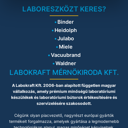
LABORESZKÖZT KERES?
Binder
Heidolph
Julabo
Miele
Vacuubrand
Waldner
LABOKRAFT MÉRNÖKIRODA KFT.
A Labokraft Kft. 2006-ban alapított független magyar
vállalkozás, amely prémium minőségű laboratóriumi
készülékek és laboratóriumi bútorok értékesítésére és
szervizelésére szakosodott.
Cégünk olyan piacvezető, nagyrészt európai gyártók
termékeit forgalmazza, amelyek gyártása a legmodernebb
technológiákon alapul, magas minőséget képviselnek,