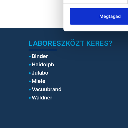
ÖS
• 
(R
Megtagad
• 
LABORESZKÖZT KERES?
•
Binder
Heidolph
pr
Julabo
Miele
Vacuubrand
Waldner
be
n
na