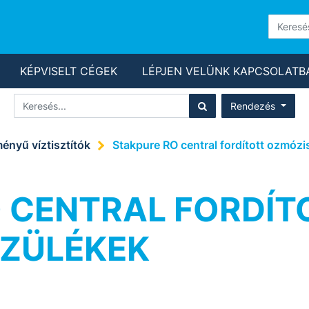
KÉPVISELT CÉGEK
LÉPJEN VELÜNK KAPCSOLATB
Rendezés
ményű víztisztítók
Stakpure RO central fordított ozmózi
 CENTRAL FORDÍT
SZÜLÉKEK