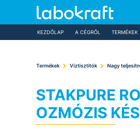
KEZDŐLAP
A CÉGRŐL
TERMÉKEK
Termékek
Víztisztítók
Nagy teljesít
STAKPURE RO
OZMÓZIS KÉ