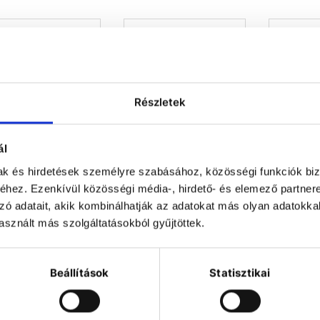
Részletek
ál
mak és hirdetések személyre szabásához, közösségi funkciók biz
hez. Ezenkívül közösségi média-, hirdető- és elemező partner
akpure RO 1200
Stakpure RO 900
Stakpu
zó adatait, akik kombinálhatják az adatokat más olyan adatokka
entral fordított
central fordított
centra
sznált más szolgáltatásokból gyűjtöttek.
mózis készülék
ozmózis készülék
ozmózi
gy teljesítményű
Nagy teljesítményű
Nagy te
ordított ozmózis
fordított ozmózis
fordít
Beállítások
Statisztikai
szülékek, melyek
készülékek, melyek
készülé
alkalmasak
alkalmasak
alk
nmentes tisztított
ionmentes tisztított
ionmente
víz előállítására
víz előállítására
víz el