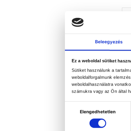
Beleegyezés
Ez a weboldal sütiket haszn
Sütiket használunk a tartal
weboldalforgalmunk elemzésé
St
weboldalhasználatra vonatko
c
számukra vagy az Ön által ha
oz
Na
Hozzájárulás
f
Elengedhetetlen
kiválasztása
ké
io