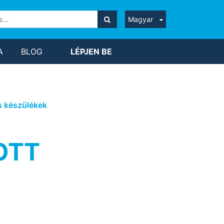
Magyar
A
BLOG
LÉPJEN BE
s készülékek
OTT