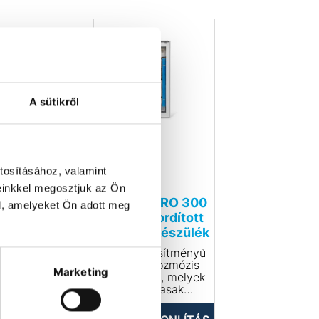
A sütikről
tosításához, valamint
einkkel megosztjuk az Ön
re RO 600
Stakpure RO 300
l, amelyeket Ön adott meg
l fordított
central fordított
s készülék
ozmózis készülék
ljesítményű
Nagy teljesítményű
ott ozmózis
fordított ozmózis
Marketing
kek, melyek
készülékek, melyek
almasak
alkalmasak
s tisztított
ionmentes tisztított
őállítására
víz előállítására