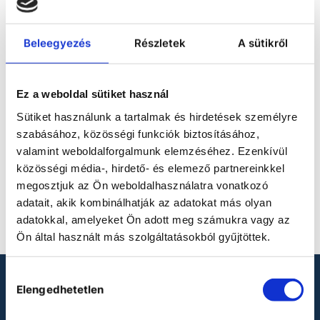
ACCESSORIES FOR
Beleegyezés
Részletek
A sütikről
KBF-S CONSTANT
CLIMATE CHAMBERS
Ez a weboldal sütiket használ
Sütiket használunk a tartalmak és hirdetések személyre
szabásához, közösségi funkciók biztosításához,
valamint weboldalforgalmunk elemzéséhez. Ezenkívül
közösségi média-, hirdető- és elemező partnereinkkel
megosztjuk az Ön weboldalhasználatra vonatkozó
No product defined.
adatait, akik kombinálhatják az adatokat más olyan
adatokkal, amelyeket Ön adott meg számukra vagy az
Ön által használt más szolgáltatásokból gyűjtöttek.
Hozzájárulás
LOOKING FOR LABORATORY
Elengedhetetlen
kiválasztása
PRODUCTS?