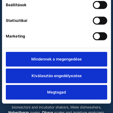
Beállítások
Binder
Heidolph
Statisztikai
Julabo
Miele
Marketing
Vacuubrand
Waldner
LABOKRAFT MÉRNÖKIRODA KFT.
Mindennek a megengedése
The main products of our company are
Binder
drying
chambers, incubators, climate chambers, test chambers
and ultra low temperature freezers,
Esco
laminar flow
Kiválasztás engedélyezése
cabinets
, biosafety cabinets, mobile fume cupboards and
ultra low temperature freezers,
Fedegari
autoclaves and
dishwashers,
Heidolph
rotary evaporators, magnetic
Megtagad
stirrers, overhead stirrers and shakers,
Julabo
liquid
thermostats, Kirsch refrigerators and freezers,
Kühner
bioreactors and incubator shakers, Miele dishwashers,
Nabertherm
ovens,
Ohaus
scales and moisture analyzers,