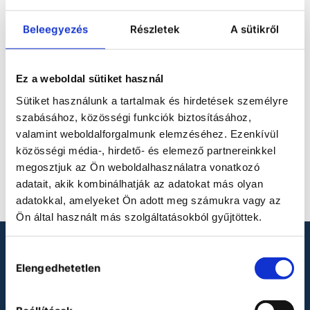
ACCESSORIES FOR FP
Beleegyezés
Részletek
A sütikről
HEATING CHAMBERS
Ez a weboldal sütiket használ
Sütiket használunk a tartalmak és hirdetések személyre
szabásához, közösségi funkciók biztosításához,
valamint weboldalforgalmunk elemzéséhez. Ezenkívül
közösségi média-, hirdető- és elemező partnereinkkel
No product defined.
megosztjuk az Ön weboldalhasználatra vonatkozó
adatait, akik kombinálhatják az adatokat más olyan
adatokkal, amelyeket Ön adott meg számukra vagy az
Ön által használt más szolgáltatásokból gyűjtöttek.
Hozzájárulás
LOOKING FOR LABORATORY
Elengedhetetlen
kiválasztása
PRODUCTS?
Binder