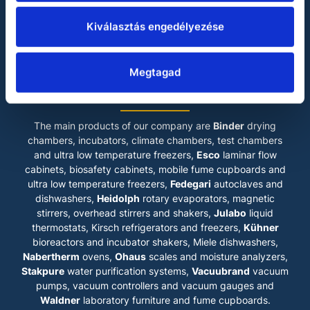
Julabo
Kiválasztás engedélyezése
Miele
Vacuubrand
Waldner
Megtagad
LABOKRAFT MÉRNÖKIRODA KFT.
The main products of our company are
Binder
drying
chambers, incubators, climate chambers, test chambers
and ultra low temperature freezers,
Esco
laminar flow
cabinets
, biosafety cabinets, mobile fume cupboards and
ultra low temperature freezers,
Fedegari
autoclaves and
dishwashers,
Heidolph
rotary evaporators, magnetic
stirrers, overhead stirrers and shakers,
Julabo
liquid
thermostats, Kirsch refrigerators and freezers,
Kühner
bioreactors and incubator shakers, Miele dishwashers,
Nabertherm
ovens,
Ohaus
scales and moisture analyzers,
Stakpure
water purification systems,
Vacuubrand
vacuum
pumps, vacuum controllers and vacuum gauges and
Waldner
laboratory furniture and fume cupboards.