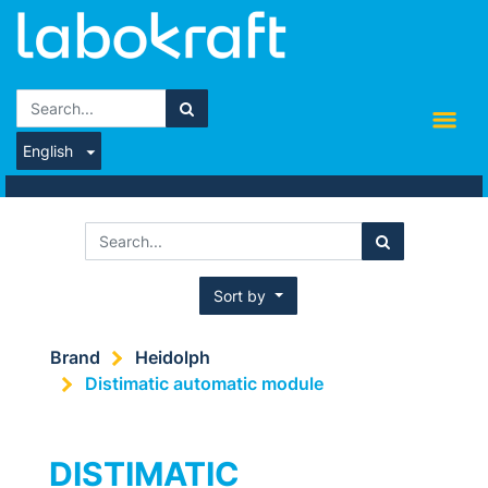
English
Sort by
Brand
Heidolph
Distimatic automatic module
DISTIMATIC