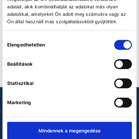
adatait, akik kombinálhatják az adatokat más olyan
Distimatic packages
adatokkal, amelyeket Ön adott meg számukra vagy az
Ön által használt más szolgáltatásokból gyűjtöttek.
Hozzájárulás
Elengedhetetlen
kiválasztása
Beállítások
Statisztikai
LOOKING FOR LABORATORY
Marketing
PRODUCTS?
Binder
Mindennek a megengedése
Heidolph