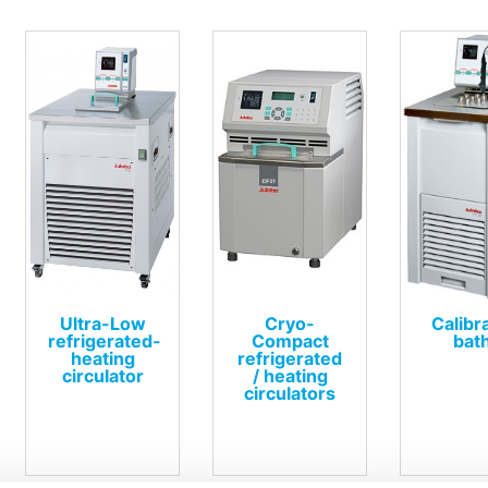
Ultra-Low
Cryo-
Calibr
refrigerated-
Compact
bat
heating
refrigerated
circulator
/ heating
circulators