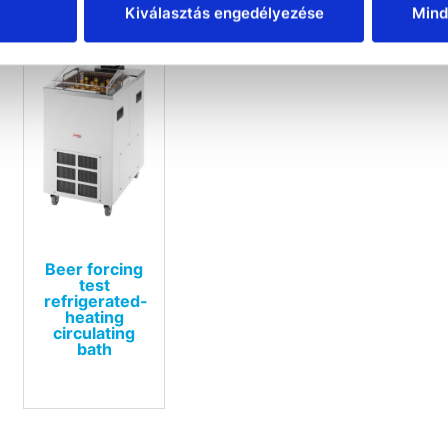
Kiválasztás engedélyezése
Mind
Beer forcing
test
refrigerated-
heating
circulating
bath