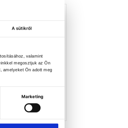
A sütikről
tosításához, valamint
einkkel megosztjuk az Ön
l, amelyeket Ön adott meg
lating
Highly
ers
Dynamic
Temperature
Control
Marketing
Systems