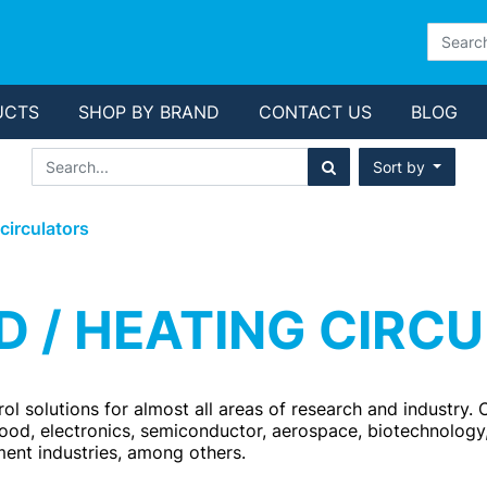
UCTS
SHOP BY BRAND
CONTACT US
BLOG
Sort by
 circulators
D / HEATING CIRC
ol solutions for almost all areas of research and industry. 
ood, electronics, semiconductor, aerospace, biotechnology,
ment industries, among others.