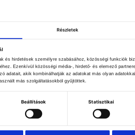
Részletek
ál
mak és hirdetések személyre szabásához, közösségi funkciók biz
hez. Ezenkívül közösségi média-, hirdető- és elemező partner
zó adatait, akik kombinálhatják az adatokat más olyan adatokka
sznált más szolgáltatásokból gyűjtöttek.
Immersion
Refrigerated
Recircu
coolers
/ Heating
cool
circulators
Beállítások
Statisztikai