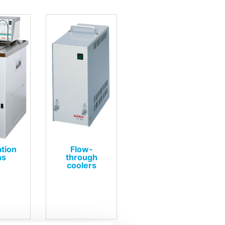
ation
Flow-
hs
through
coolers