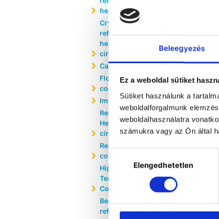
refrigerated-
heating circulator
Cryo-Compact
refrigerated /
heating
Beleegyezés
circulators
Calibration baths
Flow-through
Ez a weboldal sütiket haszn
coolers
Sütiket használunk a tartal
Immersion coolers
weboldalforgalmunk elemzésé
Refrigerated /
weboldalhasználatra vonatko
Heating
számukra vagy az Ön által ha
circulators
Recirculating
Hozzájárulás
coolers
Elengedhetetlen
kiválasztása
Highly Dynamic
Temperature
Control Systems
Beer forcing test
refrigerated-