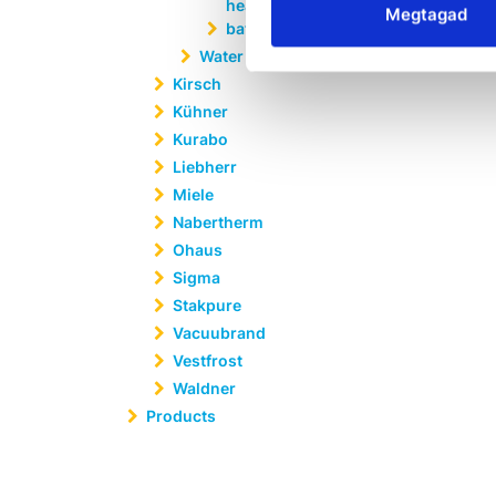
heating circulating
Megtagad
bath
Water baths
Kirsch
Kühner
Kurabo
Liebherr
Miele
Nabertherm
Ohaus
Sigma
Stakpure
Vacuubrand
Vestfrost
Waldner
Products