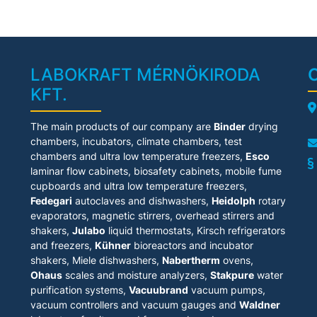
LABOKRAFT MÉRNÖKIRODA
KFT.
A
The main products of our company are
Binder
drying
chambers, incubators, climate chambers, test
chambers and ultra low temperature freezers,
Esco
laminar flow cabinets
, biosafety cabinets, mobile fume
cupboards and ultra low temperature freezers,
Fedegari
autoclaves and dishwashers,
Heidolph
rotary
evaporators, magnetic stirrers, overhead stirrers and
shakers,
Julabo
liquid thermostats, Kirsch refrigerators
and freezers,
Kühner
bioreactors and incubator
shakers, Miele dishwashers,
Nabertherm
ovens,
Ohaus
scales and moisture analyzers,
Stakpure
water
purification systems,
Vacuubrand
vacuum pumps,
vacuum controllers and vacuum gauges and
Waldner