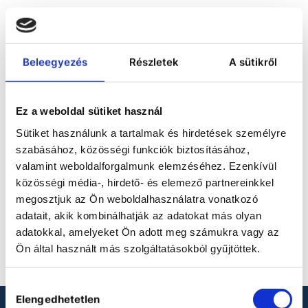
ACCESSORIES FOR
LKV & LKUV
Beleegyezés
Részletek
A sütikről
LABORATORY
REFRIGERATORS
Ez a weboldal sütiket használ
Sütiket használunk a tartalmak és hirdetések személyre
szabásához, közösségi funkciók biztosításához,
valamint weboldalforgalmunk elemzéséhez. Ezenkívül
közösségi média-, hirdető- és elemező partnereinkkel
megosztjuk az Ön weboldalhasználatra vonatkozó
adatait, akik kombinálhatják az adatokat más olyan
No product defined.
adatokkal, amelyeket Ön adott meg számukra vagy az
Ön által használt más szolgáltatásokból gyűjtöttek.
Hozzájárulás
Elengedhetetlen
kiválasztása