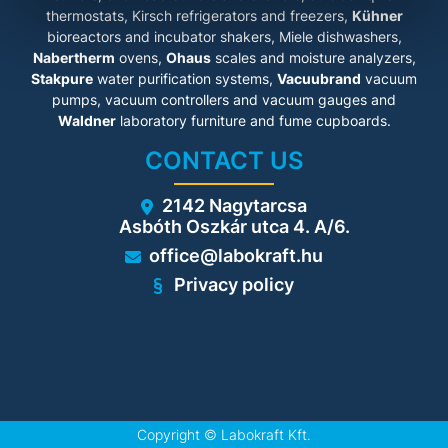
thermostats, Kirsch refrigerators and freezers,
Kühner
bioreactors and incubator shakers, Miele dishwashers,
Nabertherm
ovens,
Ohaus
scales and moisture analyzers,
Stakpure
water purification systems,
Vacuubrand
vacuum
pumps, vacuum controllers and vacuum gauges and
Waldner
laboratory furniture and fume cupboards.
CONTACT US
2142 Nagytarcsa
Asbóth Oszkár utca 4. A/6.
office@labokraft.hu
Privacy policy
Copyright ©
Labokraft Kft.