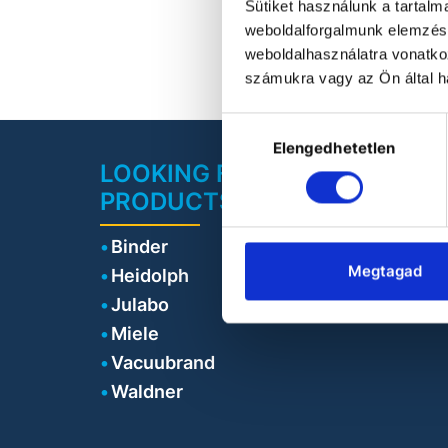
Sütiket használunk a tartal
weboldalforgalmunk elemzésé
weboldalhasználatra vonatko
számukra vagy az Ön által ha
Hozzájárulás
Elengedhetetlen
kiválasztása
LOOKING FOR LABORATORY
PRODUCTS?
Binder
Megtagad
Heidolph
Julabo
Miele
Vacuubrand
Waldner