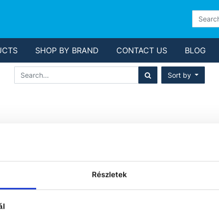
UCTS
SHOP BY BRAND
CONTACT US
BLOG
Sort by
 QUALIFICATION (
Részletek
ál
No product defin