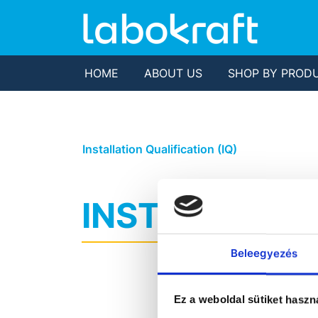
HOME
ABOUT US
SHOP BY PROD
Installation Qualification (IQ)
INSTALLATION
Beleegyezés
Ez a weboldal sütiket haszn