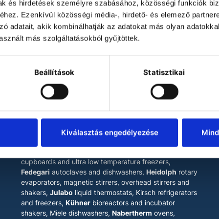
mak és hirdetések személyre szabásához, közösségi funkciók biz
hez. Ezenkívül közösségi média-, hirdető- és elemező partner
zó adatait, akik kombinálhatják az adatokat más olyan adatokka
sznált más szolgáltatásokból gyűjtöttek.
Beállítások
Statisztikai
LABOKRAFT MÉRNÖKIRODA
KFT.
A
The main products of our company are
Binder
drying
chambers, incubators, climate chambers, test
Kiválasztás engedélyezése
Mind
chambers and ultra low temperature freezers,
Esco
laminar flow cabinets
, biosafety cabinets, mobile fume
cupboards and ultra low temperature freezers,
Fedegari
autoclaves and dishwashers,
Heidolph
rotary
evaporators, magnetic stirrers, overhead stirrers and
shakers,
Julabo
liquid thermostats, Kirsch refrigerators
and freezers,
Kühner
bioreactors and incubator
shakers, Miele dishwashers,
Nabertherm
ovens,