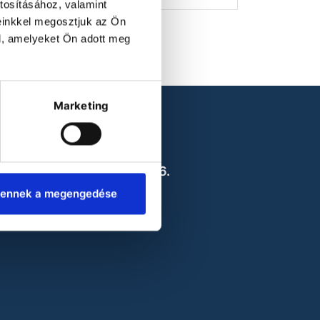
tosításához, valamint
einkkel megosztjuk az Ön
l, amelyeket Ön adott meg
Marketing
CONTACT US
2142 Nagytarcsa
sbóth Oszkár utca 4. A/6.
office@labokraft.hu
ennek a megengedése
Privacy policy