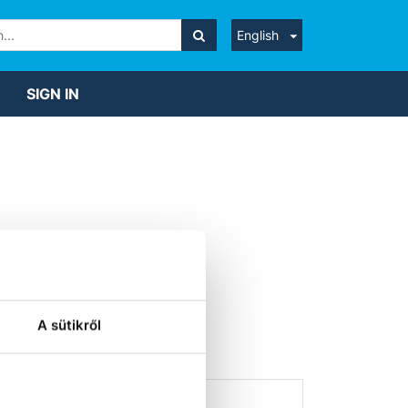
English
SIGN IN
IQ)
A sütikről
ed.