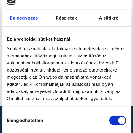
ACCESSORIES FOR
Beleegyezés
Részletek
A sütikről
LGV LABORATORY
FREEZERS
Ez a weboldal sütiket használ
Sütiket használunk a tartalmak és hirdetések személyre
szabásához, közösségi funkciók biztosításához,
valamint weboldalforgalmunk elemzéséhez. Ezenkívül
közösségi média-, hirdető- és elemező partnereinkkel
megosztjuk az Ön weboldalhasználatra vonatkozó
No product defined.
adatait, akik kombinálhatják az adatokat más olyan
adatokkal, amelyeket Ön adott meg számukra vagy az
Ön által használt más szolgáltatásokból gyűjtöttek.
Hozzájárulás
LOOKING FOR LABORATORY
Elengedhetetlen
kiválasztása
PRODUCTS?