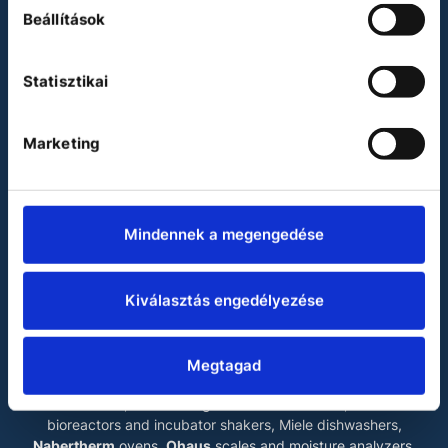
Beállítások
Binder
Heidolph
Statisztikai
Julabo
Miele
Marketing
Vacuubrand
Waldner
LABOKRAFT MÉRNÖKIRODA KFT.
Mindennek a megengedése
The main products of our company are
Binder
drying
chambers, incubators, climate chambers, test chambers
and ultra low temperature freezers,
Esco
laminar flow
Kiválasztás engedélyezése
cabinets
, biosafety cabinets, mobile fume cupboards and
ultra low temperature freezers,
Fedegari
autoclaves and
dishwashers,
Heidolph
rotary evaporators, magnetic
Megtagad
stirrers, overhead stirrers and shakers,
Julabo
liquid
thermostats, Kirsch refrigerators and freezers,
Kühner
bioreactors and incubator shakers, Miele dishwashers,
Nabertherm
ovens,
Ohaus
scales and moisture analyzers,