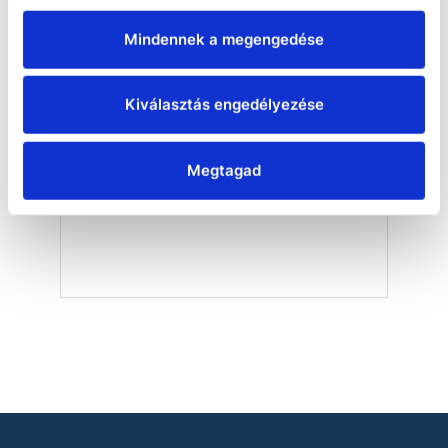
Mindennek a megengedése
Kiválasztás engedélyezése
Hei-PLATE Mix'n'Heat Ultimate
Megtagad
megnetic stirrer with heating
fuction