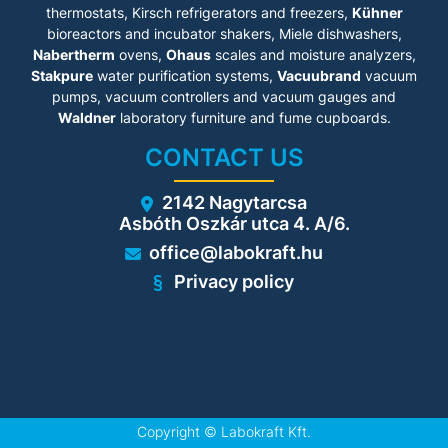
thermostats, Kirsch refrigerators and freezers,
Kühner
bioreactors and incubator shakers, Miele dishwashers,
Nabertherm
ovens,
Ohaus
scales and moisture analyzers,
Stakpure
water purification systems,
Vacuubrand
vacuum
pumps, vacuum controllers and vacuum gauges and
Waldner
laboratory furniture and fume cupboards.
CONTACT US
2142 Nagytarcsa
Asbóth Oszkár utca 4. A/6.
office@labokraft.hu
Privacy policy
Copyright ©
Labokraft Kft.