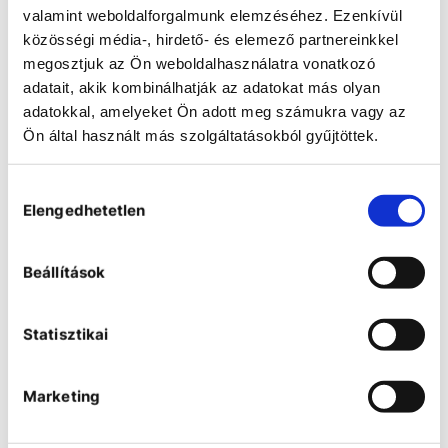
valamint weboldalforgalmunk elemzéséhez. Ezenkívül
közösségi média-, hirdető- és elemező partnereinkkel
megosztjuk az Ön weboldalhasználatra vonatkozó
adatait, akik kombinálhatják az adatokat más olyan
adatokkal, amelyeket Ön adott meg számukra vagy az
Ön által használt más szolgáltatásokból gyűjtöttek.
Hei-PLATE Mix'n'Heat Expert
magnetic stirrers with heating
Hozzájárulás
function
Elengedhetetlen
kiválasztása
Beállítások
Statisztikai
Marketing