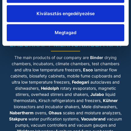
Heidolph
Julabo
Kiválasztás engedélyezése
Miele
Vacuubrand
Megtagad
Waldner
LABOKRAFT MÉRNÖKIRODA KFT.
The main products of our company are
Binder
drying
chambers, incubators, climate chambers, test chambers
and ultra low temperature freezers,
Esco
laminar flow
cabinets
, biosafety cabinets, mobile fume cupboards and
ultra low temperature freezers,
Fedegari
autoclaves and
dishwashers,
Heidolph
rotary evaporators, magnetic
stirrers, overhead stirrers and shakers,
Julabo
liquid
thermostats, Kirsch refrigerators and freezers,
Kühner
bioreactors and incubator shakers, Miele dishwashers,
Nabertherm
ovens,
Ohaus
scales and moisture analyzers,
Stakpure
water purification systems,
Vacuubrand
vacuum
pumps, vacuum controllers and vacuum gauges and