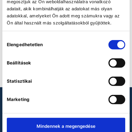
megosztjuk az Ön weboldalhasználatra vonatkozó
adatait, akik kombinálhatják az adatokat más olyan
adatokkal, amelyeket Ön adott meg számukra vagy az
Heidolph Multi-channel
Pump Head C 12
Ön által használt más szolgáltatásokból gyűjtöttek.
• Accepts 12 cassettes small
• 8 rollers minimizing
Hozzájárulás
pulsation
Elengedhetetlen
kiválasztása
COMPARE
Beállítások
Statisztikai
Marketing
LOOKING FOR LABORATORY
PRODUCTS?
Binder
Mindennek a megengedése