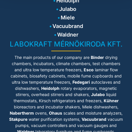
Heidolph
Julabo
Miele
Vacuubrand
Waldner
LABOKRAFT MÉRNÖKIRODA KFT.
The main products of our company are
Binder
drying
chambers, incubators, climate chambers, test chambers
and ultra low temperature freezers,
Esco
laminar flow
cabinets
, biosafety cabinets, mobile fume cupboards and
ultra low temperature freezers,
Fedegari
autoclaves and
dishwashers,
Heidolph
rotary evaporators, magnetic
stirrers, overhead stirrers and shakers,
Julabo
liquid
thermostats, Kirsch refrigerators and freezers,
Kühner
bioreactors and incubator shakers, Miele dishwashers,
Nabertherm
ovens,
Ohaus
scales and moisture analyzers,
Stakpure
water purification systems,
Vacuubrand
vacuum
pumps, vacuum controllers and vacuum gauges and
Waldner
laboratory furniture and fume cupboards.