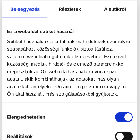
Beleegyezés
Részletek
A sütikről
Heidolph Perforated
platform 1000
Universal perforated platform
allows for individual
Ez a weboldal sütiket használ
arrangement of vessels.
Sütiket használunk a tartalmak és hirdetések személyre
szabásához, közösségi funkciók biztosításához,
COMPARE
valamint weboldalforgalmunk elemzéséhez. Ezenkívül
közösségi média-, hirdető- és elemező partnereinkkel
megosztjuk az Ön weboldalhasználatra vonatkozó
adatait, akik kombinálhatják az adatokat más olyan
adatokkal, amelyeket Ön adott meg számukra vagy az
Ön által használt más szolgáltatásokból gyűjtöttek.
Hozzájárulás
Elengedhetetlen
kiválasztása
Beállítások