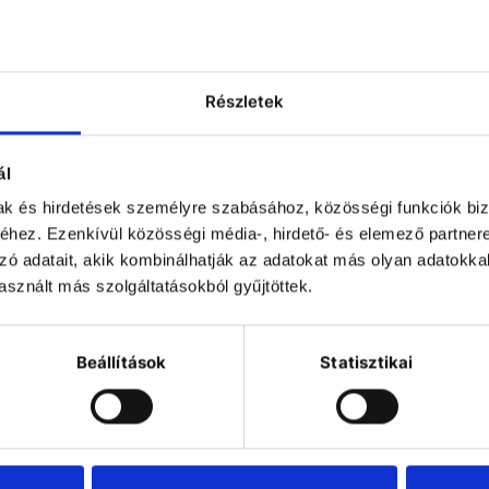
Részletek
ál
mak és hirdetések személyre szabásához, közösségi funkciók biz
hez. Ezenkívül közösségi média-, hirdető- és elemező partner
idolph Carousel
zó adatait, akik kombinálhatják az adatokat más olyan adatokka
or 12 rest tubes
sznált más szolgáltatásokból gyűjtöttek.
16-32mm
ttachment for 12
vessels with
iameters from 16
Beállítások
Statisztikai
to 32 mm
COMPARE