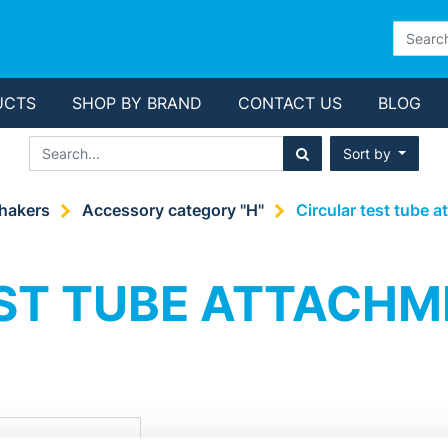
UCTS
SHOP BY BRAND
CONTACT US
BLOG
Sort by
shakers
Accessory category "H"
Circular test tube 
ST TUBE ATTACHME