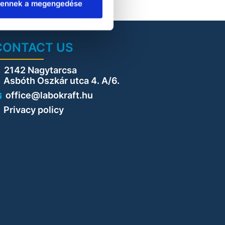
ennek a megengedése
CONTACT US
2142 Nagytarcsa
sbóth Oszkár utca 4. A/6.
office@labokraft.hu
Privacy policy