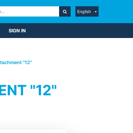
English
SIGN IN
attachment "12"
NT "12"