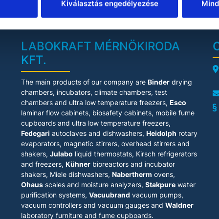
Kiválasztás engedélyezése
Mind
LABOKRAFT MÉRNÖKIRODA
KFT.
A
The main products of our company are
Binder
drying
chambers, incubators, climate chambers, test
chambers and ultra low temperature freezers,
Esco
laminar flow cabinets
, biosafety cabinets, mobile fume
cupboards and ultra low temperature freezers,
Fedegari
autoclaves and dishwashers,
Heidolph
rotary
evaporators, magnetic stirrers, overhead stirrers and
shakers,
Julabo
liquid thermostats, Kirsch refrigerators
and freezers,
Kühner
bioreactors and incubator
shakers, Miele dishwashers,
Nabertherm
ovens,
Ohaus
scales and moisture analyzers,
Stakpure
water
purification systems,
Vacuubrand
vacuum pumps,
vacuum controllers and vacuum gauges and
Waldner
laboratory furniture and fume cupboards.