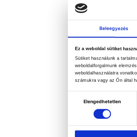
Beleegyezés
Ez a weboldal sütiket haszn
Sütiket használunk a tartal
weboldalforgalmunk elemzésé
He
weboldalhasználatra vonatko
f
számukra vagy az Ön által ha
A
Hozzájárulás
d
Elengedhetetlen
kiválasztása