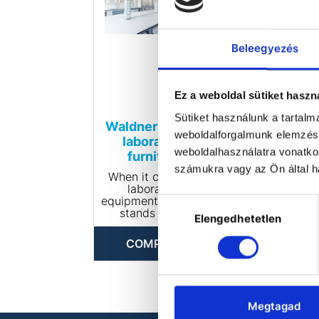
Beleegyezés
Ez a weboldal sütiket haszn
Sütiket használunk a tartal
Waldner SCALA
weboldalforgalmunk elemzésé
laboratory
weboldalhasználatra vonatko
furniture
számukra vagy az Ön által ha
When it comes to
laboratory
equipment, Waldner
Hozzájárulás
stands for an
Elengedhetetlen
kiválasztása
unbeatable
combination of
COMPARE
safety, flexibility,
and durability.
Waldner laboratory
systems are
Megtagad
designed as