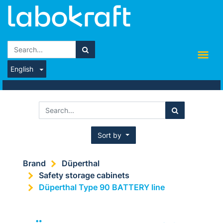
English
Sort by
Brand
Düperthal
Safety storage cabinets
Düperthal Type 90 BATTERY line