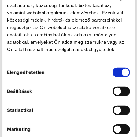
szabásához, közösségi funkciók biztosításához,
valamint weboldalforgalmunk elemzéséhez. Ezenkívül
közösségi média-, hirdető- és elemező partnereinkkel
megosztjuk az Ön weboldalhasználatra vonatkozó
adatait, akik kombinálhatják az adatokat más olyan
adatokkal, amelyeket Ön adott meg számukra vagy az
Ön által használt más szolgáltatásokból gyűjtöttek.
Düperthal Type 90 BATTERY XL
Hozzájárulás
safety storage cabinet
Elengedhetetlen
kiválasztása
Safety storage cabinet for storing
batteries with 90 minutes fire
resistance.
Beállítások
Statisztikai
Marketing