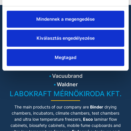
Mindennek a megengedése
LOOKING FOR LABORATORY
PRODUCTS?
Kiválasztás engedélyezése
Binder
Heidolph
Megtagad
Julabo
Miele
Vacuubrand
Waldner
LABOKRAFT MÉRNÖKIRODA KFT.
The main products of our company are
Binder
drying
chambers, incubators, climate chambers, test chambers
and ultra low temperature freezers,
Esco
laminar flow
cabinets
, biosafety cabinets, mobile fume cupboards and