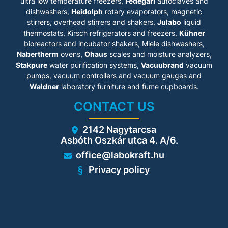
ultra low temperature freezers,
Fedegari
autoclaves and
dishwashers,
Heidolph
rotary evaporators, magnetic
stirrers, overhead stirrers and shakers,
Julabo
liquid
thermostats, Kirsch refrigerators and freezers,
Kühner
bioreactors and incubator shakers, Miele dishwashers,
Nabertherm
ovens,
Ohaus
scales and moisture analyzers,
Stakpure
water purification systems,
Vacuubrand
vacuum
pumps, vacuum controllers and vacuum gauges and
Waldner
laboratory furniture and fume cupboards.
CONTACT US
2142 Nagytarcsa
Asbóth Oszkár utca 4. A/6.
office@labokraft.hu
Privacy policy