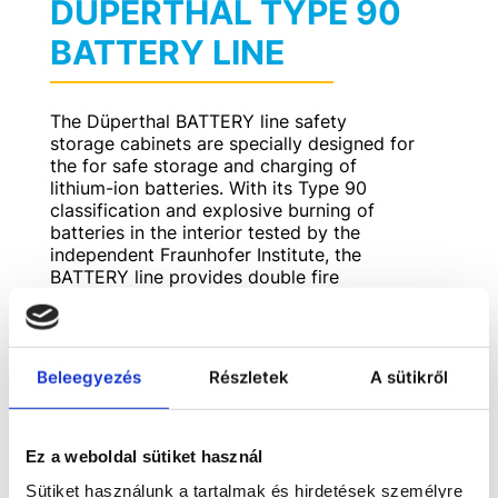
DÜPERTHAL TYPE 90
BATTERY LINE
The Düperthal BATTERY line safety
storage cabinets are specially designed for
the for safe storage and charging of
lithium-ion batteries. With its Type 90
classification and explosive burning of
batteries in the interior tested by the
independent Fraunhofer Institute, the
BATTERY line provides double fire
protection. all safety-related components
are not subjected to day-to-day dynamic
loads and are thus free of attrition and
mechanical wear.
Beleegyezés
Részletek
A sütikről
Ez a weboldal sütiket használ
Sütiket használunk a tartalmak és hirdetések személyre